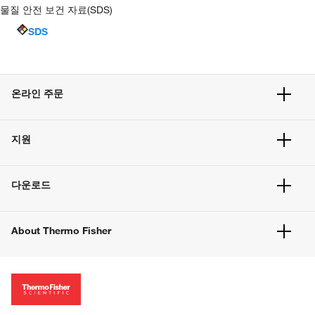
물질 안전 보건 자료(SDS)
SDS
온라인 주문
주문 현황
지원
주문 방법
빠른 주문
서비스 및 지원
벌크 주문
다운로드
고객 센터
공지사항
유해화학물질등 제품 및 정보요약서
웹사이트 개선사항
About Thermo Fisher
주문관련문서
이전 웹사이트 미결제 내역 확인하기
ISO 인증문서
회사 소개
투자자
뉴스