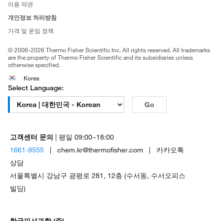
사회적 책임
이용 약관
브랜드
개인정보 처리방침
Trademarks
가격 및 운임 정책
공정거래
© 2006-2026 Thermo Fisher Scientific Inc. All rights reserved. All trademarks
are the property of Thermo Fisher Scientific and its subsidiaries unless
otherwise specified.
Korea
Select Language:
Go
고객센터 문의
| 평일 09:00~18:00
1661-9555
| chem.kr@thermofisher.com | 카카오톡
상담
서울특별시 강남구 광평로 281, 12층 (수서동, 수서오피스
빌딩)
한국피셔과학 (주)