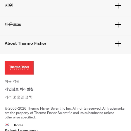
주문 현황
지원
주문 방법
빠른 주문
서비스 및 지원
벌크 주문
다운로드
고객 센터
공지사항
유해화학물질등 제품 및 정보요약서
웹사이트 개선사항
About Thermo Fisher
주문관련문서
이전 웹사이트 미결제 내역 확인하기
ISO 인증문서
회사 소개
투자자
뉴스
사회적 책임
이용 약관
브랜드
개인정보 처리방침
Trademarks
가격 및 운임 정책
공정거래
© 2006-2026 Thermo Fisher Scientific Inc. All rights reserved. All trademarks
are the property of Thermo Fisher Scientific and its subsidiaries unless
otherwise specified.
Korea
Select Language: