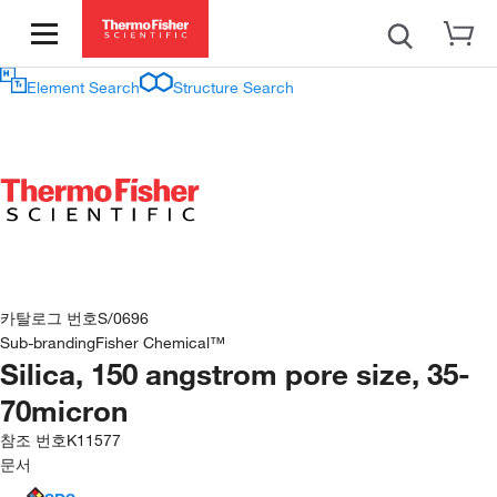
Element Search
Structure Search
카탈로그 번호
S/0696
Sub-branding
Fisher Chemical™
Silica, 150 angstrom pore size, 35-
70micron
참조 번호
K11577
문서