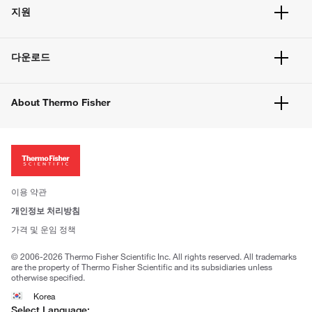
주문 현황
지원
주문 방법
빠른 주문
서비스 및 지원
벌크 주문
다운로드
고객 센터
공지사항
유해화학물질등 제품 및 정보요약서
웹사이트 개선사항
About Thermo Fisher
주문관련문서
이전 웹사이트 미결제 내역 확인하기
ISO 인증문서
회사 소개
투자자
뉴스
사회적 책임
이용 약관
브랜드
개인정보 처리방침
Trademarks
가격 및 운임 정책
공정거래
© 2006-2026 Thermo Fisher Scientific Inc. All rights reserved. All trademarks
are the property of Thermo Fisher Scientific and its subsidiaries unless
otherwise specified.
Korea
Select Language: