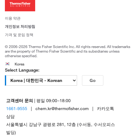
투자자
뉴스
사회적 책임
이용 약관
브랜드
개인정보 처리방침
Trademarks
가격 및 운임 정책
공정거래
© 2006-2026 Thermo Fisher Scientific Inc. All rights reserved. All trademarks
are the property of Thermo Fisher Scientific and its subsidiaries unless
otherwise specified.
Korea
Select Language:
Go
고객센터 문의
| 평일 09:00~18:00
1661-9555
| chem.kr@thermofisher.com | 카카오톡
상담
서울특별시 강남구 광평로 281, 12층 (수서동, 수서오피스
빌딩)