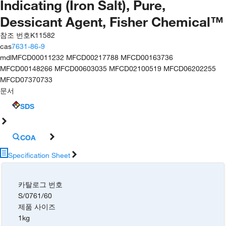
Indicating (Iron Salt), Pure,
Dessicant Agent, Fisher Chemical™
참조 번호
K11582
cas
7631-86-9
mdl
MFCD00011232 MFCD00217788 MFCD00163736
MFCD00148266 MFCD00603035 MFCD02100519 MFCD06202255
MFCD07370733
문서
SDS
COA
Specification Sheet
카탈로그 번호
S/0761/60
제품 사이즈
1kg