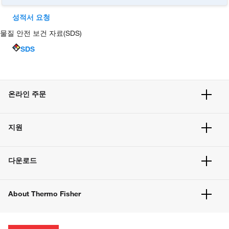
성적서 요청
물질 안전 보건 자료(SDS)
SDS
온라인 주문
주문 현황
지원
주문 방법
빠른 주문
서비스 및 지원
벌크 주문
다운로드
고객 센터
공지사항
유해화학물질등 제품 및 정보요약서
웹사이트 개선사항
About Thermo Fisher
주문관련문서
이전 웹사이트 미결제 내역 확인하기
ISO 인증문서
회사 소개