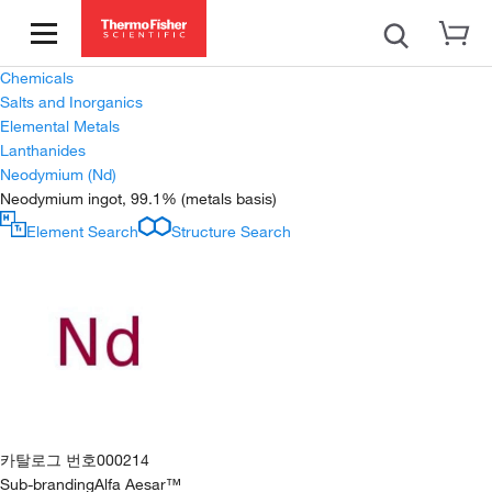
Chemicals
Salts and Inorganics
Elemental Metals
Lanthanides
Neodymium (Nd)
Neodymium ingot, 99.1% (metals basis)
Element Search
Structure Search
카탈로그 번호
000214
Sub-branding
Alfa Aesar™