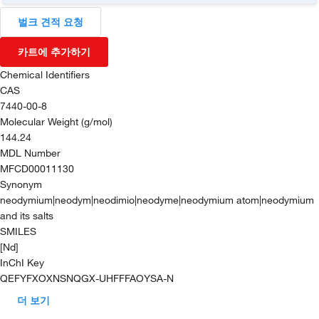
벌크 견적 요청
카트에 추가하기
Chemical Identifiers
CAS
7440-00-8
Molecular Weight (g/mol)
144.24
MDL Number
MFCD00011130
Synonym
neodymium|neodym|neodimio|neodyme|neodymium atom|neodymium
and its salts
SMILES
[Nd]
InChI Key
QEFYFXOXNSNQGX-UHFFFAOYSA-N
더 보기