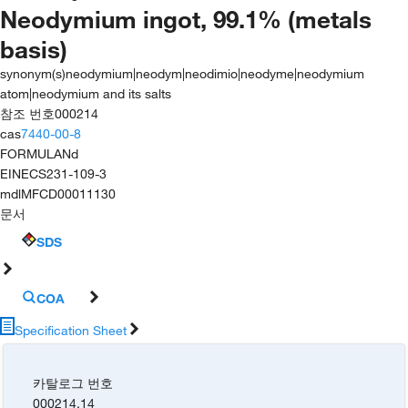
Neodymium ingot, 99.1% (metals
basis)
synonym(s)
neodymium|neodym|neodimio|neodyme|neodymium
atom|neodymium and its salts
참조 번호
000214
cas
7440-00-8
FORMULA
Nd
EINECS
231-109-3
mdl
MFCD00011130
문서
SDS
COA
Specification Sheet
카탈로그 번호
000214.14