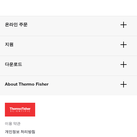
온라인 주문
주문 현황
지원
주문 방법
빠른 주문
서비스 및 지원
벌크 주문
다운로드
고객 센터
공지사항
유해화학물질등 제품 및 정보요약서
웹사이트 개선사항
About Thermo Fisher
주문관련문서
이전 웹사이트 미결제 내역 확인하기
ISO 인증문서
회사 소개
투자자
뉴스
사회적 책임
이용 약관
브랜드
개인정보 처리방침
Trademarks