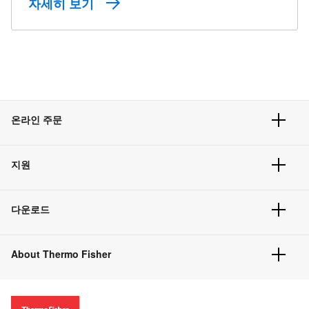
자세히 보기
온라인 주문
주문 현황
지원
주문 방법
빠른 주문
서비스 및 지원
벌크 주문
다운로드
고객 센터
공지사항
유해화학물질등 제품 및 정보요약서
웹사이트 개선사항
About Thermo Fisher
주문관련문서
이전 웹사이트 미결제 내역 확인하기
ISO 인증문서
회사 소개
투자자