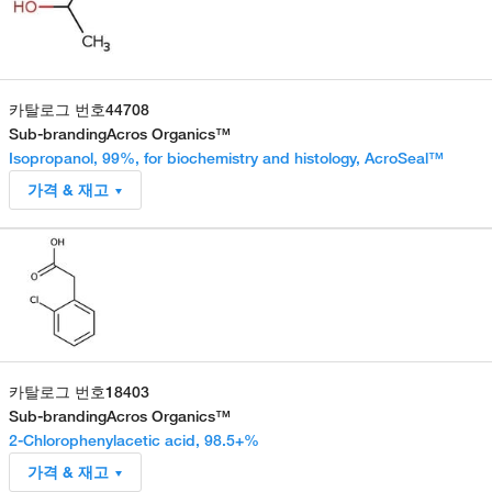
카탈로그 번호
44708
Sub-branding
Acros Organics™
Isopropanol, 99%, for biochemistry and histology, AcroSeal™
가격 & 재고
카탈로그 번호
18403
Sub-branding
Acros Organics™
2-Chlorophenylacetic acid, 98.5+%
가격 & 재고