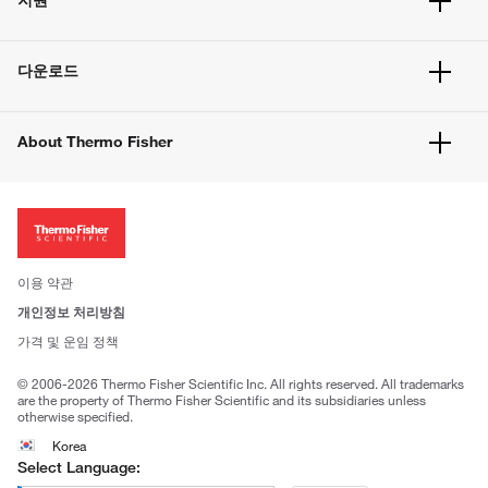
주문 방법
빠른 주문
서비스 및 지원
벌크 주문
다운로드
고객 센터
공지사항
유해화학물질등 제품 및 정보요약서
웹사이트 개선사항
About Thermo Fisher
주문관련문서
이전 웹사이트 미결제 내역 확인하기
ISO 인증문서
회사 소개
투자자
뉴스
사회적 책임
이용 약관
브랜드
개인정보 처리방침
Trademarks
가격 및 운임 정책
공정거래
© 2006-2026 Thermo Fisher Scientific Inc. All rights reserved. All trademarks
are the property of Thermo Fisher Scientific and its subsidiaries unless
otherwise specified.
Korea
Select Language: