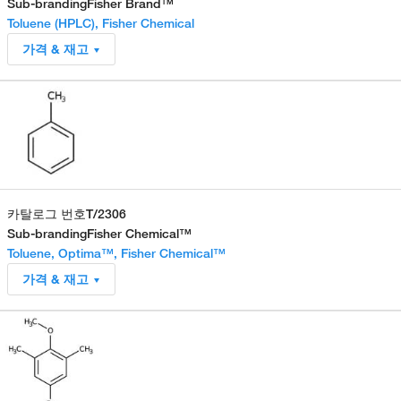
Sub-branding
Fisher Brand™
Toluene (HPLC), Fisher Chemical
가격 & 재고
카탈로그 번호
T/2306
Sub-branding
Fisher Chemical™
Toluene, Optima™, Fisher Chemical™
가격 & 재고