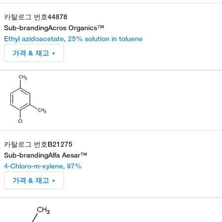
카탈로그 번호
44878
Sub-branding
Acros Organics™
Ethyl azidoacetate, 25% solution in toluene
가격 & 재고
카탈로그 번호
B21275
Sub-branding
Alfa Aesar™
4-Chloro-m-xylene, 97%
가격 & 재고