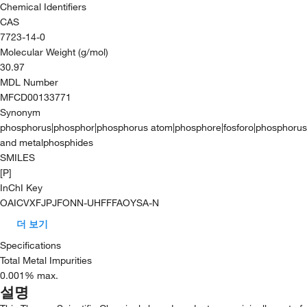
Chemical Identifiers
CAS
7723-14-0
Molecular Weight (g/mol)
30.97
MDL Number
MFCD00133771
Synonym
phosphorus|phosphor|phosphorus atom|phosphore|fosforo|phosphorus
and metalphosphides
SMILES
[P]
InChI Key
OAICVXFJPJFONN-UHFFFAOYSA-N
더 보기
Specifications
Total Metal Impurities
0.001% max.
설명