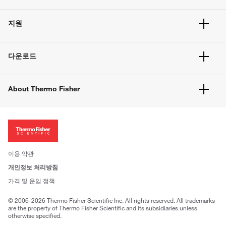
주문 현황
지원
주문 방법
빠른 주문
서비스 및 지원
벌크 주문
다운로드
고객 센터
공지사항
유해화학물질등 제품 및 정보요약서
웹사이트 개선사항
About Thermo Fisher
주문관련문서
이전 웹사이트 미결제 내역 확인하기
ISO 인증문서
회사 소개
투자자
뉴스
사회적 책임
이용 약관
브랜드
개인정보 처리방침
Trademarks
가격 및 운임 정책
공정거래
© 2006-2026 Thermo Fisher Scientific Inc. All rights reserved. All trademarks
are the property of Thermo Fisher Scientific and its subsidiaries unless
otherwise specified.