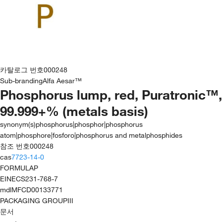
카탈로그 번호
000248
Sub-branding
Alfa Aesar™
Phosphorus lump, red, Puratronic™,
99.999+% (metals basis)
synonym(s)
phosphorus|phosphor|phosphorus
atom|phosphore|fosforo|phosphorus and metalphosphides
참조 번호
000248
cas
7723-14-0
FORMULA
P
EINECS
231-768-7
mdl
MFCD00133771
PACKAGING GROUP
III
문서