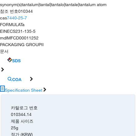
synonym(s)
tantalum|tantal|tantalo|tantale|tantalum atom
참조 번호
010344
cas
7440-25-7
FORMULA
Ta
EINECS
231-135-5
mdl
MFCD00011252
PACKAGING GROUP
II
문서
SDS
COA
Specification Sheet
카탈로그 번호
010344.14
제품 사이즈
25g
정가 (KRW)