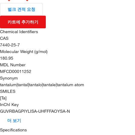
벌크 견적 요청
카트에 추가하기
Chemical Identifiers
CAS
7440-25-7
Molecular Weight (g/mol)
180.95
MDL Number
MFCD00011252
Synonym
tantalum|tantal|tantalo|tantale|tantalum atom
SMILES
[Ta]
InChI Key
GUVRBAGPIYLISA-UHFFFAOYSA-N
더 보기
Specifications