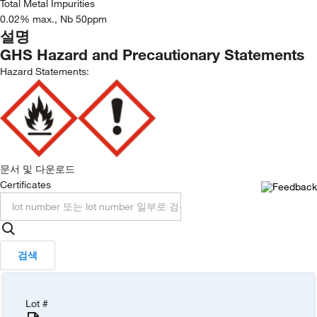
Total Metal Impurities
0.02% max., Nb 50ppm
설명
GHS Hazard and Precautionary Statements
Hazard Statements:
문서 및 다운로드
Certificates
검색
Lot #