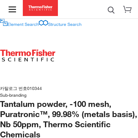
Element Search
Structure Search
카탈로그 번호
010344
Sub-branding
Tantalum powder, -100 mesh,
Puratronic™, 99.98% (metals basis),
Nb 50ppm, Thermo Scientific
Chemicals