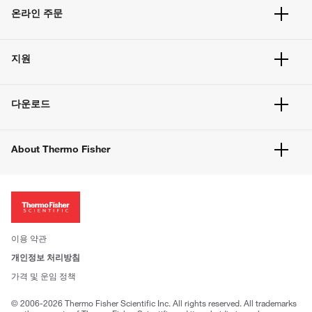
온라인 주문
주문 현황
지원
주문 방법
빠른 주문
서비스 및 지원
벌크 주문
다운로드
고객 센터
공지사항
유해화학물질등 제품 및 정보요약서
웹사이트 개선사항
About Thermo Fisher
주문관련문서
이전 웹사이트 미결제 내역 확인하기
ISO 인증문서
회사 소개
투자자
뉴스
사회적 책임
이용 약관
브랜드
개인정보 처리방침
Trademarks
가격 및 운임 정책
공정거래
© 2006-2026 Thermo Fisher Scientific Inc. All rights reserved. All trademarks