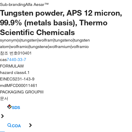
Sub-branding
Alfa Aesar™
Tungsten powder, APS 12 micron,
99.9% (metals basis), Thermo
Scientific Chemicals
synonym(s)
tungsten|wolfram|tungsteno|tungsten
atom|wolframio|tungstene|wolframium|volframio
참조 번호
010401
cas
7440-33-7
FORMULA
W
hazard class
4.1
EINECS
231-143-9
mdl
MFCD00011461
PACKAGING GROUP
III
문서
SDS
COA