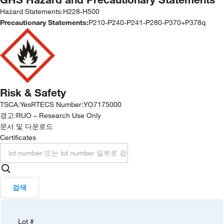
Hazard Statements:
H228-H500
Precautionary Statements:
P210-P240-P241-P280-P370+P378q
Risk & Safety
TSCA
:
Yes
RTECS Number
:
YO7175000
경고:
RUO – Research Use Only
문서 및 다운로드
Certificates
검색
Lot #