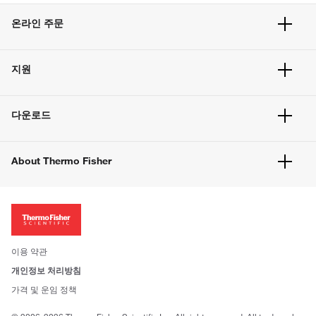
온라인 주문
주문 현황
지원
주문 방법
빠른 주문
서비스 및 지원
벌크 주문
다운로드
고객 센터
공지사항
유해화학물질등 제품 및 정보요약서
웹사이트 개선사항
About Thermo Fisher
주문관련문서
이전 웹사이트 미결제 내역 확인하기
ISO 인증문서
회사 소개
투자자
뉴스
사회적 책임
이용 약관
브랜드
개인정보 처리방침
Trademarks
가격 및 운임 정책
공정거래