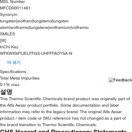
MDL Number
MFCD00011461
Synonym
tungsten|wolfram|tungsteno|tungsten
atom|wolframio|tungstene|wolframium|volframio
SMILES
[W]
InChI Key
WFKWXMTUELFFGS-UHFFFAOYSA-N
더 보기
Specifications
Total Metal Impurities
0.1% max.
설명
This Thermo Scientific Chemicals brand product was originally part of
the Alfa Aesar product portfolio. Some documentation and label
information may refer to the legacy brand. The original Alfa Aesar
product / item code or SKU reference has not changed as a part of
the brand transition to Thermo Scientific Chemicals.
GHS Hazard and Precautionary Statements