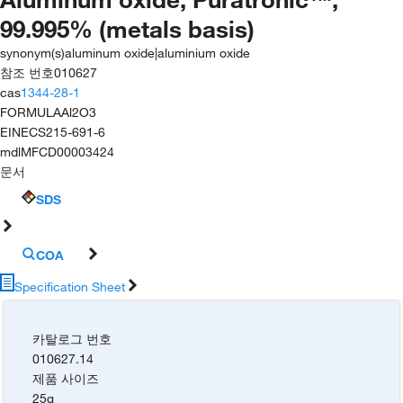
99.995% (metals basis)
synonym(s)
aluminum oxide|aluminium oxide
참조 번호
010627
cas
1344-28-1
FORMULA
Al2O3
EINECS
215-691-6
mdl
MFCD00003424
문서
SDS
COA
Specification Sheet
카탈로그 번호
010627.14
제품 사이즈
25g