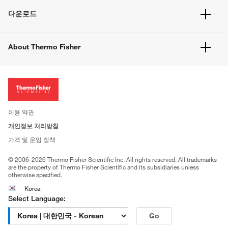
서비스 및 지원
벌크 주문
다운로드
고객 센터
공지사항
유해화학물질등 제품 및 정보요약서
웹사이트 개선사항
About Thermo Fisher
주문관련문서
이전 웹사이트 미결제 내역 확인하기
ISO 인증문서
회사 소개
투자자
뉴스
사회적 책임
이용 약관
브랜드
개인정보 처리방침
Trademarks
가격 및 운임 정책
공정거래
© 2006-2026 Thermo Fisher Scientific Inc. All rights reserved. All trademarks
are the property of Thermo Fisher Scientific and its subsidiaries unless
otherwise specified.
Korea
Select Language:
Go