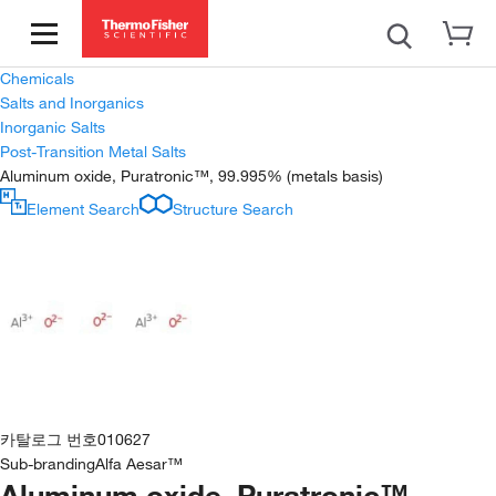
Chemicals
Salts and Inorganics
Inorganic Salts
Post-Transition Metal Salts
Aluminum oxide, Puratronic™, 99.995% (metals basis)
Element Search
Structure Search
카탈로그 번호
010627
Sub-branding
Alfa Aesar™
Aluminum oxide, Puratronic™,