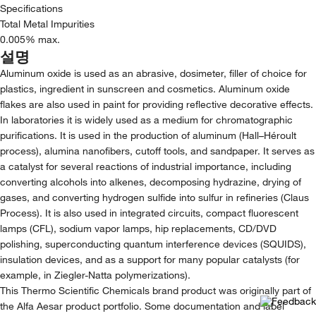
Specifications
Total Metal Impurities
0.005% max.
설명
Aluminum oxide is used as an abrasive, dosimeter, filler of choice for
plastics, ingredient in sunscreen and cosmetics. Aluminum oxide
flakes are also used in paint for providing reflective decorative effects.
In laboratories it is widely used as a medium for chromatographic
purifications. It is used in the production of aluminum (Hall–Héroult
process), alumina nanofibers, cutoff tools, and sandpaper. It serves as
a catalyst for several reactions of industrial importance, including
converting alcohols into alkenes, decomposing hydrazine, drying of
gases, and converting hydrogen sulfide into sulfur in refineries (Claus
Process). It is also used in integrated circuits, compact fluorescent
lamps (CFL), sodium vapor lamps, hip replacements, CD/DVD
polishing, superconducting quantum interference devices (SQUIDS),
insulation devices, and as a support for many popular catalysts (for
example, in Ziegler-Natta polymerizations).
This Thermo Scientific Chemicals brand product was originally part of
the Alfa Aesar product portfolio. Some documentation and label