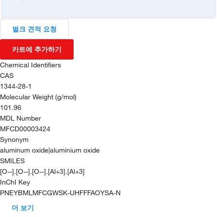
벌크 견적 요청
카트에 추가하기
Chemical Identifiers
CAS
1344-28-1
Molecular Weight (g/mol)
101.96
MDL Number
MFCD00003424
Synonym
aluminum oxide|aluminium oxide
SMILES
[O--].[O--].[O--].[Al+3].[Al+3]
InChI Key
PNEYBMLMFCGWSK-UHFFFAOYSA-N
더 보기