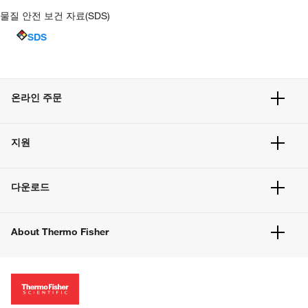
물질 안전 보건 자료(SDS)
SDS
온라인 주문
주문 현황
지원
주문 방법
빠른 주문
서비스 및 지원
벌크 주문
다운로드
고객 센터
공지사항
유해화학물질등 제품 및 정보요약서
웹사이트 개선사항
About Thermo Fisher
주문관련문서
이전 웹사이트 미결제 내역 확인하기
ISO 인증문서
회사 소개
투자자
뉴스