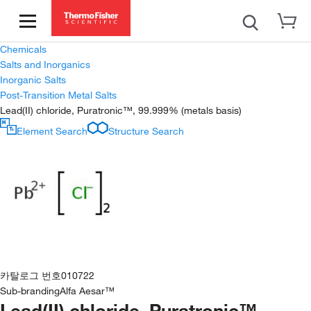
Chemicals
Salts and Inorganics
Inorganic Salts
Post-Transition Metal Salts
Lead(II) chloride, Puratronic™, 99.999% (metals basis)
Element Search
Structure Search
카탈로그 번호
010722
Sub-branding
Alfa Aesar™
Lead(II) chloride, Puratronic™,