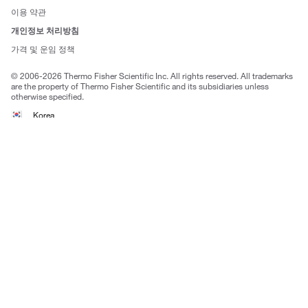
사회적 책임
이용 약관
브랜드
개인정보 처리방침
Trademarks
가격 및 운임 정책
공정거래
© 2006-2026 Thermo Fisher Scientific Inc. All rights reserved. All trademarks
are the property of Thermo Fisher Scientific and its subsidiaries unless
otherwise specified.
Korea
Select Language:
Go
고객센터 문의
| 평일 09:00~18:00
1661-9555
| chem.kr@thermofisher.com | 카카오톡
상담
서울특별시 강남구 광평로 281, 12층 (수서동, 수서오피스
빌딩)