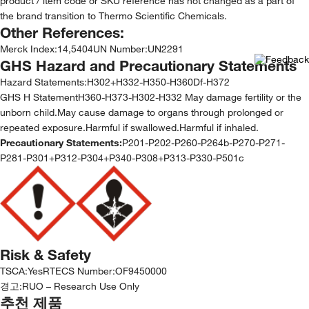
product / item code or SKU reference has not changed as a part of
the brand transition to Thermo Scientific Chemicals.
Other References:
Merck Index
:
14,5404
UN Number
:
UN2291
GHS Hazard and Precautionary Statements
Hazard Statements:
H302+H332-H350-H360Df-H372
GHS H StatementH360-H373-H302-H332 May damage fertility or the
unborn child.May cause damage to organs through prolonged or
repeated exposure.Harmful if swallowed.Harmful if inhaled.
Precautionary Statements:
P201-P202-P260-P264b-P270-P271-
P281-P301+P312-P304+P340-P308+P313-P330-P501c
Risk & Safety
TSCA
:
Yes
RTECS Number
:
OF9450000
경고:
RUO – Research Use Only
추천 제품