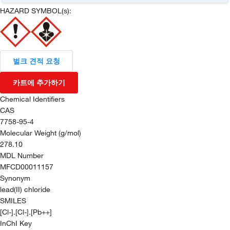
HAZARD SYMBOL(s):
벌크 견적 요청
카트에 추가하기
Chemical Identifiers
CAS
7758-95-4
Molecular Weight (g/mol)
278.10
MDL Number
MFCD00011157
Synonym
lead(II) chloride
SMILES
[Cl-].[Cl-].[Pb++]
InChI Key