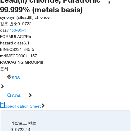
99.999% (metals basis)
synonym(s)
lead(II) chloride
참조 번호
010722
cas
7758-95-4
FORMULA
Cl2Pb
hazard class
6.1
EINECS
231-845-5
mdl
MFCD00011157
PACKAGING GROUP
III
문서
SDS
COA
Specification Sheet
카탈로그 번호
010722.14