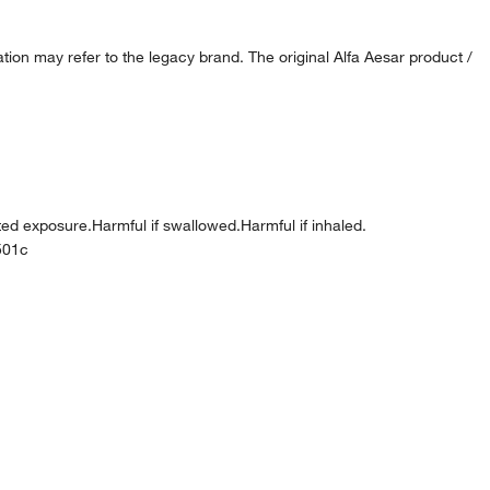
ion may refer to the legacy brand. The original Alfa Aesar product /
 exposure.Harmful if swallowed.Harmful if inhaled.
501c