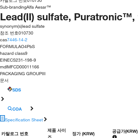
카탈로그 번호
010730
Sub-branding
Alfa Aesar™
Lead(II) sulfate, Puratronic™
synonym(s)
lead sulfate
참조 번호
010730
cas
7446-14-2
FORMULA
O4PbS
hazard class
9
EINECS
231-198-9
mdl
MFCD00011166
PACKAGING GROUP
III
문서
SDS
COA
Specification Sheet
제품 사이
공급가
(
KRW
)
카탈로그 번호
정가 (KRW)
즈