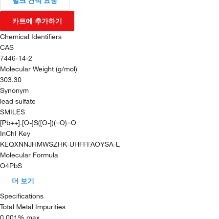
벌크 견적 요청
카트에 추가하기
Chemical Identifiers
CAS
7446-14-2
Molecular Weight (g/mol)
303.30
Synonym
lead sulfate
SMILES
[Pb++].[O-]S([O-])(=O)=O
InChI Key
KEQXNNJHMWSZHK-UHFFFAOYSA-L
Molecular Formula
O4PbS
더 보기
Specifications
Total Metal Impurities
0.001% max.