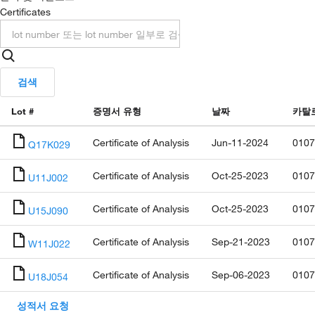
Certificates
검색
Lot #
증명서 유형
날짜
카탈
Certificate of Analysis
Jun-11-2024
0107
Q17K029
Certificate of Analysis
Oct-25-2023
0107
U11J002
Certificate of Analysis
Oct-25-2023
0107
U15J090
Certificate of Analysis
Sep-21-2023
0107
W11J022
Certificate of Analysis
Sep-06-2023
0107
U18J054
성적서 요청