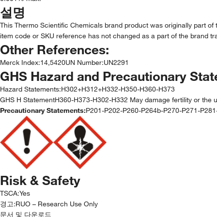
설명
This Thermo Scientific Chemicals brand product was originally part of 
item code or SKU reference has not changed as a part of the brand tra
Other References:
Merck Index
:
14,5420
UN Number
:
UN2291
GHS Hazard and Precautionary Sta
Hazard Statements:
H302+H312+H332-H350-H360-H373
GHS H StatementH360-H373-H302-H332 May damage fertility or the unb
Precautionary Statements:
P201-P202-P260-P264b-P270-P271-P28
Risk & Safety
TSCA
:
Yes
경고:
RUO – Research Use Only
문서 및 다운로드