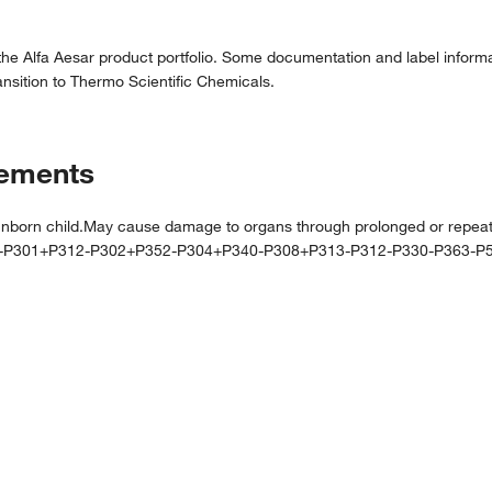
the Alfa Aesar product portfolio. Some documentation and label informat
nsition to Thermo Scientific Chemicals.
tements
orn child.May cause damage to organs through prolonged or repeated
1-P301+P312-P302+P352-P304+P340-P308+P313-P312-P330-P363-P