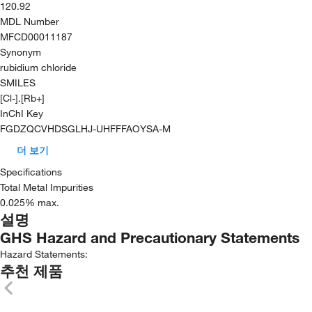
120.92
MDL Number
MFCD00011187
Synonym
rubidium chloride
SMILES
[Cl-].[Rb+]
InChI Key
FGDZQCVHDSGLHJ-UHFFFAOYSA-M
더 보기
Specifications
Total Metal Impurities
0.025% max.
설명
GHS Hazard and Precautionary Statements
Hazard Statements:
추천 제품