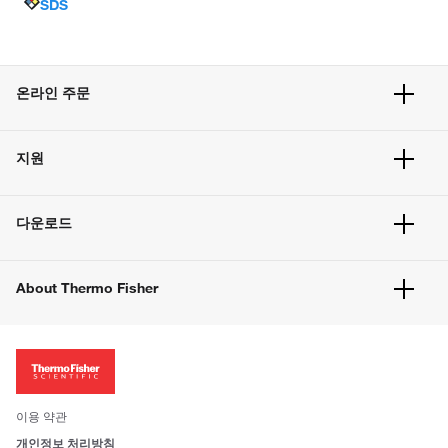
SDS
온라인 주문
주문 현황
지원
주문 방법
빠른 주문
서비스 및 지원
벌크 주문
다운로드
고객 센터
공지사항
유해화학물질등 제품 및 정보요약서
웹사이트 개선사항
About Thermo Fisher
주문관련문서
이전 웹사이트 미결제 내역 확인하기
ISO 인증문서
회사 소개
투자자
뉴스
사회적 책임
이용 약관
브랜드
개인정보 처리방침