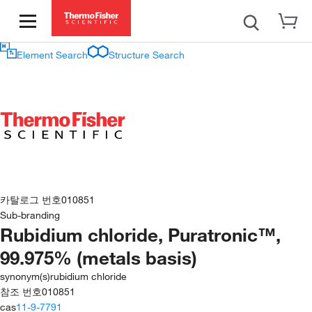
Element Search
Structure Search
카탈로그 번호
010851
Sub-branding
Rubidium chloride, Puratronic™,
99.975% (metals basis)
synonym(s)
rubidium chloride
참조 번호
010851
cas
11-9-7791