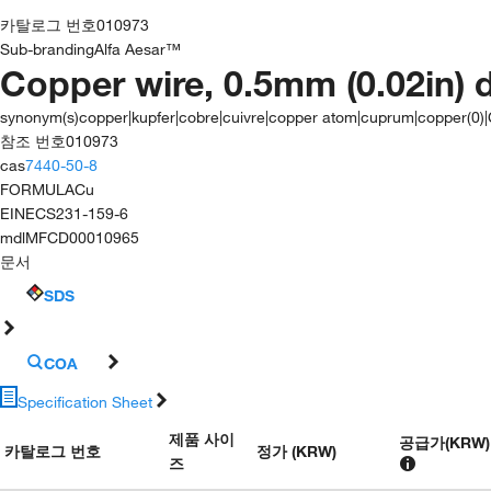
카탈로그 번호
010973
Sub-branding
Alfa Aesar™
Copper wire, 0.5mm (0.02in) 
synonym(s)
copper|kupfer|cobre|cuivre|copper atom|cuprum|copper(0)
참조 번호
010973
cas
7440-50-8
FORMULA
Cu
EINECS
231-159-6
mdl
MFCD00010965
문서
SDS
COA
Specification Sheet
제품 사이
공급가
(
KRW
)
카탈로그 번호
정가 (KRW)
즈