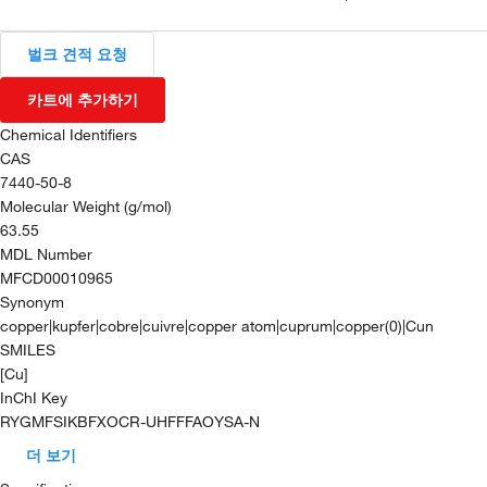
벌크 견적 요청
카트에 추가하기
Chemical Identifiers
CAS
7440-50-8
Molecular Weight (g/mol)
63.55
MDL Number
MFCD00010965
Synonym
copper|kupfer|cobre|cuivre|copper atom|cuprum|copper(0)|Cun
SMILES
[Cu]
InChI Key
RYGMFSIKBFXOCR-UHFFFAOYSA-N
더 보기