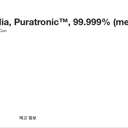
dia, Puratronic™, 99.999% (me
|Cun
재고 정보