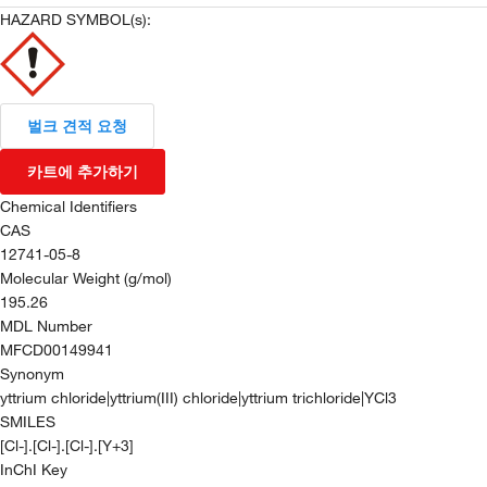
HAZARD SYMBOL(s):
벌크 견적 요청
카트에 추가하기
Chemical Identifiers
CAS
12741-05-8
Molecular Weight (g/mol)
195.26
MDL Number
MFCD00149941
Synonym
yttrium chloride|yttrium(III) chloride|yttrium trichloride|YCl3
SMILES
[Cl-].[Cl-].[Cl-].[Y+3]
InChI Key