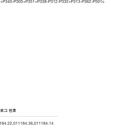
4+P340-P305+P351+P338-P312-P332+P313-P362-P501c
로그 번호
184.22
,
011184.36
,
011184.14