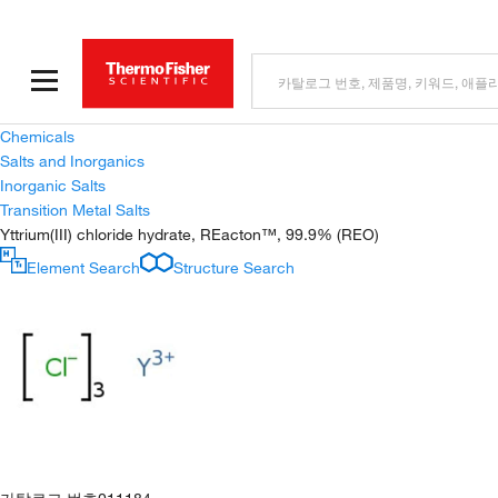
Chemicals
Salts and Inorganics
Inorganic Salts
Transition Metal Salts
Yttrium(III) chloride hydrate, REacton™, 99.9% (REO)
Element Search
Structure Search