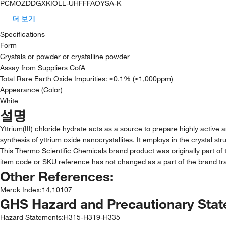
PCMOZDDGXKIOLL-UHFFFAOYSA-K
더 보기
Specifications
Form
Crystals or powder or crystalline powder
Assay from Suppliers CofA
Total Rare Earth Oxide Impurities: ≤0.1% (≤1,000ppm)
Appearance (Color)
White
설명
Yttrium(III) chloride hydrate acts as a source to prepare highly active
synthesis of yttrium oxide nanocrystallites. It employs in the crystal 
This Thermo Scientific Chemicals brand product was originally part of 
item code or SKU reference has not changed as a part of the brand tra
Other References:
Merck Index
:
14,10107
GHS Hazard and Precautionary Sta
Hazard Statements:
H315-H319-H335