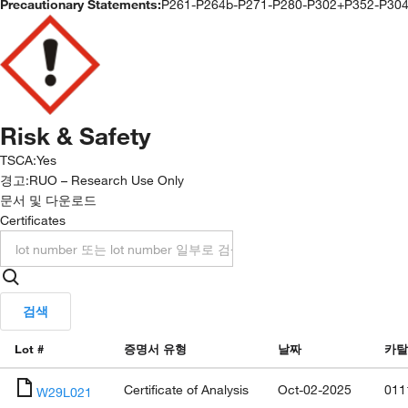
Precautionary Statements:
P261-P264b-P271-P280-P302+P352-P30
Risk & Safety
TSCA
:
Yes
경고:
RUO – Research Use Only
문서 및 다운로드
Certificates
검색
Lot #
증명서 유형
날짜
카탈
Certificate of Analysis
Oct-02-2025
011
W29L021