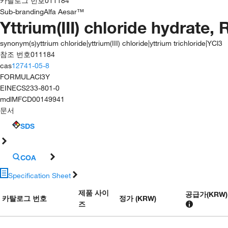
카탈로그 번호
011184
Sub-branding
Alfa Aesar™
Yttrium(III) chloride hydrate
synonym(s)
yttrium chloride|yttrium(III) chloride|yttrium trichloride|YCl3
참조 번호
011184
cas
12741-05-8
FORMULA
Cl3Y
EINECS
233-801-0
mdl
MFCD00149941
문서
SDS
COA
Specification Sheet
제품 사이
공급가
(
KRW
)
카탈로그 번호
정가 (KRW)
즈