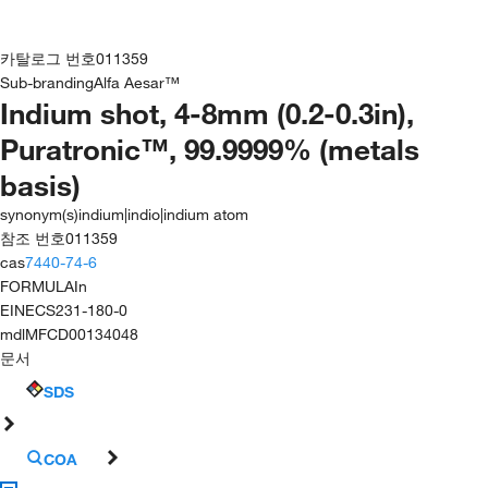
카탈로그 번호
011359
Sub-branding
Alfa Aesar™
Indium shot, 4-8mm (0.2-0.3in),
Puratronic™, 99.9999% (metals
basis)
synonym(s)
indium|indio|indium atom
참조 번호
011359
cas
7440-74-6
FORMULA
In
EINECS
231-180-0
mdl
MFCD00134048
문서
SDS
COA