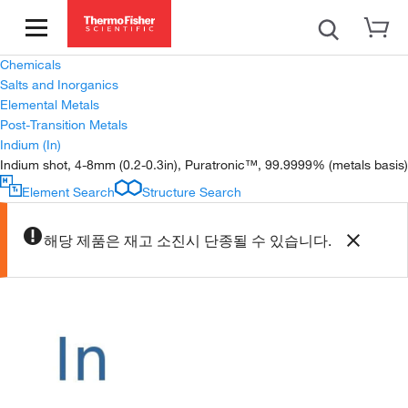
Chemicals
Salts and Inorganics
Elemental Metals
Post-Transition Metals
Indium (In)
Indium shot, 4-8mm (0.2-0.3in), Puratronic™, 99.9999% (metals basis)
Element Search
Structure Search
해당 제품은 재고 소진시 단종될 수 있습니다.