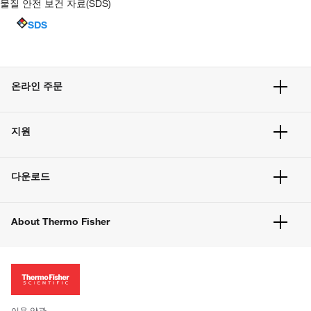
물질 안전 보건 자료(SDS)
SDS
온라인 주문
주문 현황
지원
주문 방법
빠른 주문
서비스 및 지원
벌크 주문
다운로드
고객 센터
공지사항
유해화학물질등 제품 및 정보요약서
웹사이트 개선사항
About Thermo Fisher
주문관련문서
이전 웹사이트 미결제 내역 확인하기
ISO 인증문서
회사 소개
투자자
뉴스
사회적 책임
이용 약관