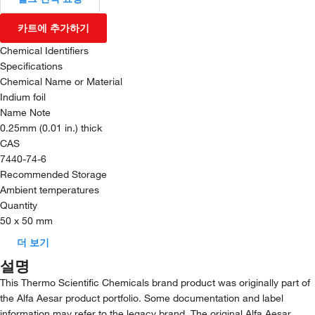
카트에 추가하기
Chemical Identifiers
Specifications
Chemical Name or Material
Indium foil
Name Note
0.25mm (0.01 in.) thick
CAS
7440-74-6
Recommended Storage
Ambient temperatures
Quantity
50 x 50 mm
더 보기
설명
This Thermo Scientific Chemicals brand product was originally part of
the Alfa Aesar product portfolio. Some documentation and label
information may refer to the legacy brand. The original Alfa Aesar