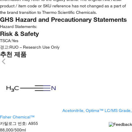
product / item code or SKU reference has not changed as a part of
the brand transition to Thermo Scientific Chemicals.
GHS Hazard and Precautionary Statements
Hazard Statements:
Risk & Safety
TSCA
:
Yes
경고:
RUO – Research Use Only
추천 제품
Acetonitrile, Optima™ LC/MS Grade,
Fisher Chemical™
카탈로그 번호
:
A955
88,000
/
500ml