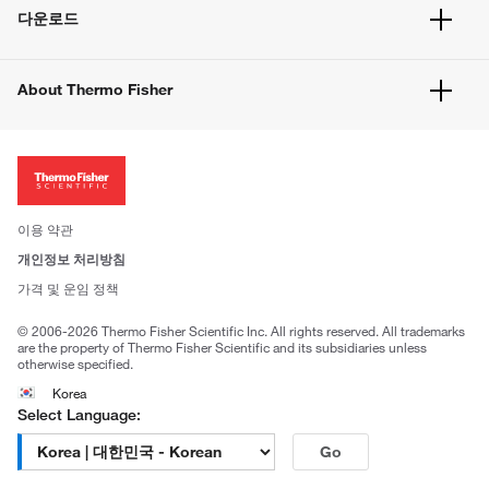
서비스 및 지원
벌크 주문
다운로드
고객 센터
공지사항
유해화학물질등 제품 및 정보요약서
웹사이트 개선사항
About Thermo Fisher
주문관련문서
이전 웹사이트 미결제 내역 확인하기
ISO 인증문서
회사 소개
투자자
뉴스
사회적 책임
이용 약관
브랜드
개인정보 처리방침
Trademarks
가격 및 운임 정책
공정거래
© 2006-2026 Thermo Fisher Scientific Inc. All rights reserved. All trademarks
are the property of Thermo Fisher Scientific and its subsidiaries unless
otherwise specified.
Korea
Select Language:
Go