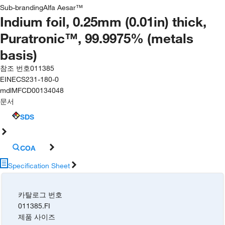
Sub-branding
Alfa Aesar™
Indium foil, 0.25mm (0.01in) thick,
Puratronic™, 99.9975% (metals
basis)
참조 번호
011385
EINECS
231-180-0
mdl
MFCD00134048
문서
SDS
COA
Specification Sheet
카탈로그 번호
011385.FI
제품 사이즈