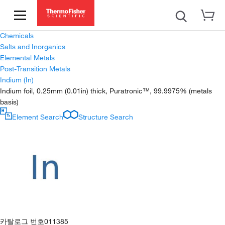
Chemicals
Salts and Inorganics
Elemental Metals
Post-Transition Metals
Indium (In)
Indium foil, 0.25mm (0.01in) thick, Puratronic™, 99.9975% (metals
basis)
Element Search
Structure Search
카탈로그 번호
011385