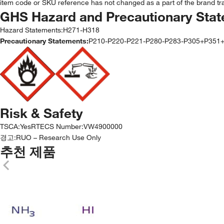
item code or SKU reference has not changed as a part of the brand tra
GHS Hazard and Precautionary Sta
Hazard Statements:
H271-H318
Precautionary Statements:
P210-P220-P221-P280-P283-P305+P351
Risk & Safety
TSCA
:
Yes
RTECS Number
:
VW4900000
경고:
RUO – Research Use Only
추천 제품