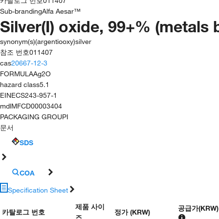
카탈로그 번호
011407
Sub-branding
Alfa Aesar™
Silver(I) oxide, 99+% (metals 
synonym(s)
(argentiooxy)silver
참조 번호
011407
cas
20667-12-3
FORMULA
Ag2O
hazard class
5.1
EINECS
243-957-1
mdl
MFCD00003404
PACKAGING GROUP
I
문서
SDS
COA
Specification Sheet
제품 사이
공급가
(
KRW
)
카탈로그 번호
정가 (KRW)
즈