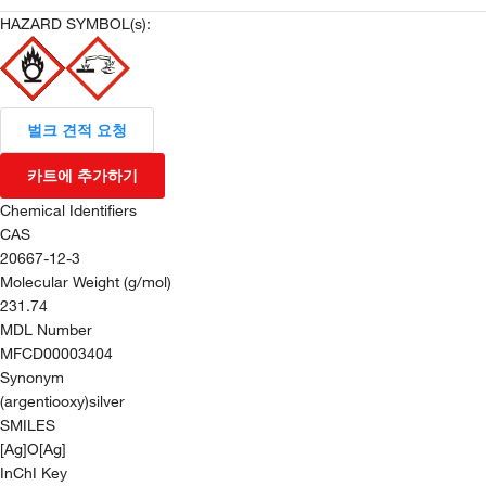
HAZARD SYMBOL(s):
벌크 견적 요청
카트에 추가하기
Chemical Identifiers
CAS
20667-12-3
Molecular Weight (g/mol)
231.74
MDL Number
MFCD00003404
Synonym
(argentiooxy)silver
SMILES
[Ag]O[Ag]
InChI Key