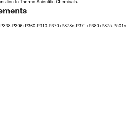
nsition to Thermo Scientific Chemicals.
tements
+P338-P306+P360-P310-P370+P378q-P371+P380+P375-P501c