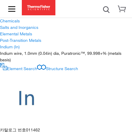
Chemicals
Salts and Inorganics
Elemental Metals
Post-Transition Metals
Indium (In)
Indium wire, 1.0mm (0.04in) dia, Puratronic™, 99.998+% (metals
basis)
Element Search
Structure Search
카탈로그 번호
011462