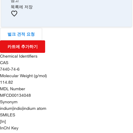
참고
목록에 저장
벌크 견적 요청
카트에 추가하기
Chemical Identifiers
CAS
7440-74-6
Molecular Weight (g/mol)
114.82
MDL Number
MFCD00134048
Synonym
indium|indio|indium atom
SMILES
[In]
InChI Key