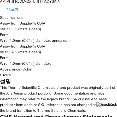
APFVFJFRJDLVQX-UHFFFAOYSA-N
더 보기
Specifications
Assay from Supplier's CofA
>99.998% (metals basis)
Form
Wire, 1.0mm (0.04in) diameter, annealed.
Assay from Supplier's CofA
99.998+% (metals basis)
Form
Wire, 1.0mm (0.04in) diameter.
Appearance (Color)
Silvery
설명
This Thermo Scientific Chemicals brand product was originally part of
the Alfa Aesar product portfolio. Some documentation and label
information may refer to the legacy brand. The original Alfa Aesar
product / item code or SKU reference has not changed as a part of
the brand transition to Thermo Scientific Chemicals.
GHS Hazard and Precautionary Statements