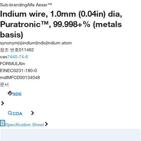
Sub-branding
Alfa Aesar™
Indium wire, 1.0mm (0.04in) dia,
Puratronic™, 99.998+% (metals
basis)
synonym(s)
indium|indio|indium atom
참조 번호
011462
cas
7440-74-6
FORMULA
In
EINECS
231-180-0
mdl
MFCD00134048
문서
SDS
COA
Specification Sheet