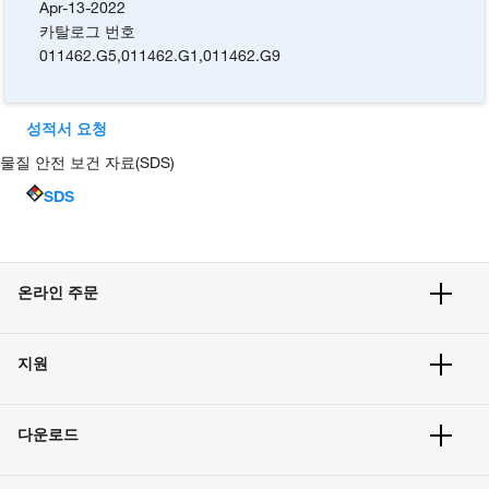
Apr-13-2022
카탈로그 번호
011462.G5
,
011462.G1
,
011462.G9
성적서 요청
물질 안전 보건 자료(SDS)
SDS
온라인 주문
주문 현황
지원
주문 방법
빠른 주문
서비스 및 지원
벌크 주문
다운로드
고객 센터
공지사항