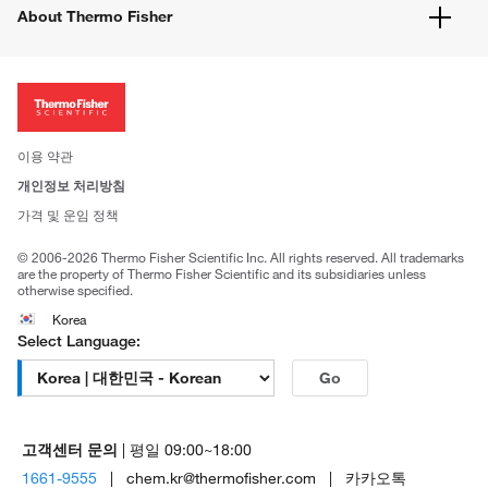
유해화학물질등 제품 및 정보요약서
웹사이트 개선사항
About Thermo Fisher
주문관련문서
이전 웹사이트 미결제 내역 확인하기
ISO 인증문서
회사 소개
투자자
뉴스
사회적 책임
이용 약관
브랜드
개인정보 처리방침
Trademarks
가격 및 운임 정책
공정거래
© 2006-2026 Thermo Fisher Scientific Inc. All rights reserved. All trademarks
are the property of Thermo Fisher Scientific and its subsidiaries unless
otherwise specified.
Korea
Select Language:
Go
고객센터 문의
| 평일 09:00~18:00
1661-9555
| chem.kr@thermofisher.com | 카카오톡