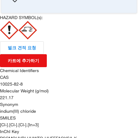
HAZARD SYMBOL(s):
벌크 견적 요청
카트에 추가하기
Chemical Identifiers
CAS
10025-82-8
Molecular Weight (g/mol)
221.17
Synonym
indium(III) chloride
SMILES
[Cl-].[Cl-].[Cl-].[In+3]
InChI Key