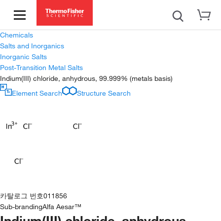
Chemicals
Salts and Inorganics
Inorganic Salts
Post-Transition Metal Salts
Indium(III) chloride, anhydrous, 99.999% (metals basis)
Element Search
Structure Search
카탈로그 번호
011856
Sub-branding
Alfa Aesar™
Indium(III) chloride, anhydrous,