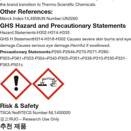
the brand transition to Thermo Scientific Chemicals.
Other References:
Merck Index
:
14,4958
UN Number
:
UN3260
GHS Hazard and Precautionary Statements
Hazard Statements:
H302-H314-H335
GHS H StatementH314-H318-H302 Causes severe skin burns and eye
damage.Causes serious eye damage.Harmful if swallowed.
Precautionary Statements:
P260-P264b-P270-P271-P280-
P303+P361+P353-P304+P340-P305+P351+P338-P310-P330-P331-
P363-P501c
Risk & Safety
TSCA
:
Yes
RTECS Number
:
NL1400000
경고:
RUO – Research Use Only
추천 제품