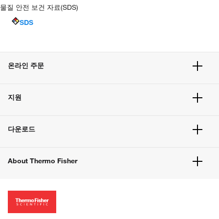
물질 안전 보건 자료(SDS)
SDS
온라인 주문
주문 현황
지원
주문 방법
빠른 주문
서비스 및 지원
벌크 주문
다운로드
고객 센터
공지사항
유해화학물질등 제품 및 정보요약서
웹사이트 개선사항
About Thermo Fisher
주문관련문서
이전 웹사이트 미결제 내역 확인하기
ISO 인증문서
회사 소개
투자자
뉴스