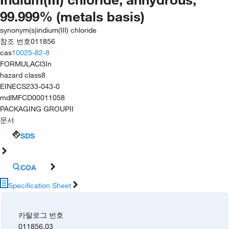
99.999% (metals basis)
synonym(s)
indium(III) chloride
참조 번호
011856
cas
10025-82-8
FORMULA
Cl3In
hazard class
8
EINECS
233-043-0
mdl
MFCD00011058
PACKAGING GROUP
II
문서
SDS
COA
Specification Sheet
카탈로그 번호
011856.03