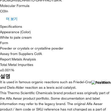
PSCMQHVBLHHWTO-UHFFFAOYSA-K
Molecular Formula
Cl3In
더 보기
Specifications
Appearance (Color)
White to pale cream
Form
Powder or crystals or crystalline powder
Assay from Suppliers CofA
Report Metals Analysis
Total Metal Impurities
≤0.001%
설명
It is used in famous organic reactions such as Friedel-Crafts acylation
and Diels-Alder reaction as a lewis acid catalyst.
This Thermo Scientific Chemicals brand product was originally part of
the Alfa Aesar product portfolio. Some documentation and label
information may refer to the legacy brand. The original Alfa Aesar
product / item code or SKU reference has not changed as a part of