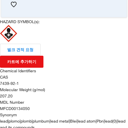
HAZARD SYMBOL(s):
벌크 견적 요청
카트에 추가하기
Chemical Identifiers
CAS
7439-92-1
Molecular Weight (g/mol)
207.20
MDL Number
MFCD00134050
Synonym
lead|plomo|plomb|plumbum|lead metal|Blei|lead atom|Pbn|lead(0)|lead
and its compounds