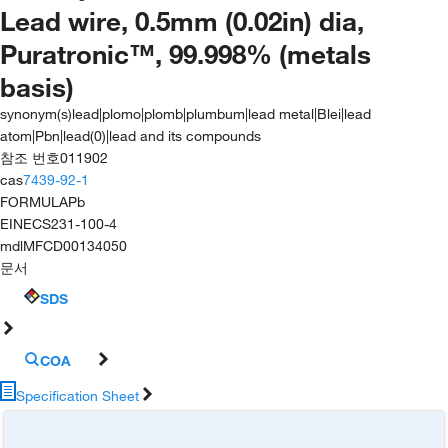
Lead wire, 0.5mm (0.02in) dia,
Puratronic™, 99.998% (metals
basis)
synonym(s)
lead|plomo|plomb|plumbum|lead metal|Blei|lead
atom|Pbn|lead(0)|lead and its compounds
참조 번호
011902
cas
7439-92-1
FORMULA
Pb
EINECS
231-100-4
mdl
MFCD00134050
문서
SDS
COA
Specification Sheet