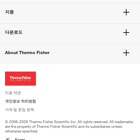
주문 현황
지원
주문 방법
빠른 주문
서비스 및 지원
벌크 주문
다운로드
고객 센터
공지사항
유해화학물질등 제품 및 정보요약서
웹사이트 개선사항
About Thermo Fisher
주문관련문서
이전 웹사이트 미결제 내역 확인하기
ISO 인증문서
회사 소개
투자자
뉴스
사회적 책임
이용 약관
브랜드
개인정보 처리방침
Trademarks
가격 및 운임 정책
공정거래
© 2006-2026 Thermo Fisher Scientific Inc. All rights reserved. All trademarks
are the property of Thermo Fisher Scientific and its subsidiaries unless
otherwise specified.
Korea