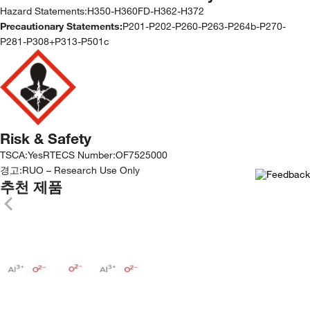
Hazard Statements:
H350-H360FD-H362-H372
Precautionary Statements:
P201-P202-P260-P263-P264b-P270-
P281-P308+P313-P501c
Risk & Safety
TSCA
:
Yes
RTECS Number
:
OF7525000
경고:
RUO – Research Use Only
추천 제품