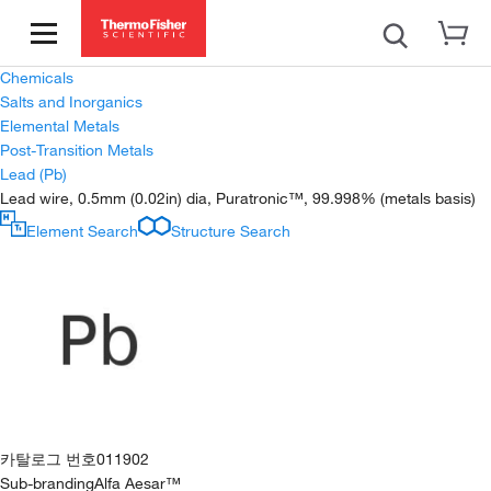
Chemicals
Salts and Inorganics
Elemental Metals
Post-Transition Metals
Lead (Pb)
Lead wire, 0.5mm (0.02in) dia, Puratronic™, 99.998% (metals basis)
Element Search
Structure Search
카탈로그 번호
011902
Sub-branding
Alfa Aesar™