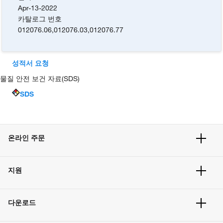
Apr-13-2022
카탈로그 번호
012076.06
,
012076.03
,
012076.77
성적서 요청
물질 안전 보건 자료(SDS)
SDS
온라인 주문
주문 현황
지원
주문 방법
빠른 주문
서비스 및 지원
벌크 주문
다운로드
고객 센터
공지사항