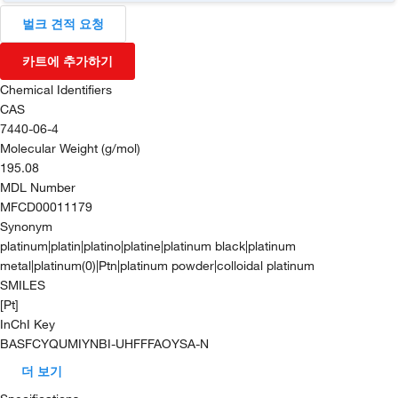
벌크 견적 요청
카트에 추가하기
Chemical Identifiers
CAS
7440-06-4
Molecular Weight (g/mol)
195.08
MDL Number
MFCD00011179
Synonym
platinum|platin|platino|platine|platinum black|platinum
metal|platinum(0)|Ptn|platinum powder|colloidal platinum
SMILES
[Pt]
InChI Key
BASFCYQUMIYNBI-UHFFFAOYSA-N
더 보기