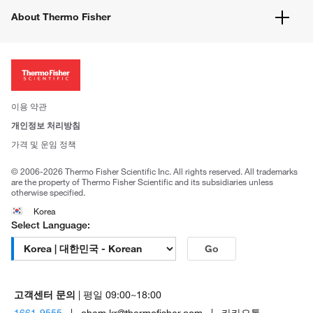
유해화학물질등 제품 및 정보요약서
웹사이트 개선사항
About Thermo Fisher
주문관련문서
이전 웹사이트 미결제 내역 확인하기
ISO 인증문서
회사 소개
투자자
뉴스
사회적 책임
이용 약관
브랜드
개인정보 처리방침
Trademarks
가격 및 운임 정책
공정거래
© 2006-2026 Thermo Fisher Scientific Inc. All rights reserved. All trademarks
are the property of Thermo Fisher Scientific and its subsidiaries unless
otherwise specified.
Korea
Select Language:
Go
고객센터 문의
| 평일 09:00~18:00
1661-9555
| chem.kr@thermofisher.com | 카카오톡