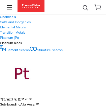
Chemicals
Salts and Inorganics
Elemental Metals
Transition Metals
Platinum (Pt)
Platinum black
Element Search
Structure Search
카탈로그 번호
012076
Sub-branding
Alfa Aesar™