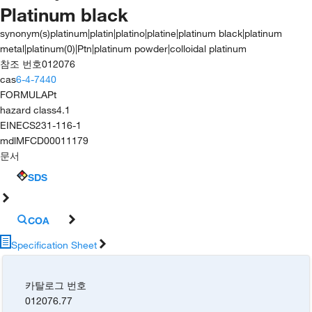
Platinum black
synonym(s)
platinum|platin|platino|platine|platinum black|platinum
metal|platinum(0)|Ptn|platinum powder|colloidal platinum
참조 번호
012076
cas
6-4-7440
FORMULA
Pt
hazard class
4.1
EINECS
231-116-1
mdl
MFCD00011179
문서
SDS
COA
Specification Sheet
카탈로그 번호
012076.77