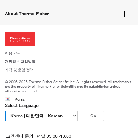
공지사항
유해화학물질등 제품 및 정보요약서
웹사이트 개선사항
About Thermo Fisher
주문관련문서
이전 웹사이트 미결제 내역 확인하기
ISO 인증문서
회사 소개
투자자
뉴스
사회적 책임
이용 약관
브랜드
개인정보 처리방침
Trademarks
가격 및 운임 정책
공정거래
© 2006-2026 Thermo Fisher Scientific Inc. All rights reserved. All trademarks
are the property of Thermo Fisher Scientific and its subsidiaries unless
otherwise specified.
Korea
Select Language:
Go
고객센터 문의
| 평일 09:00~18:00