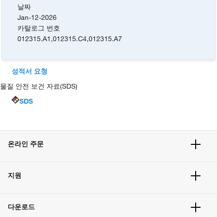
날짜
Jan-12-2026
카탈로그 번호
012315.A1
,
012315.C4
,
012315.A7
성적서 요청
물질 안전 보건 자료(SDS)
SDS
온라인 주문
주문 현황
지원
주문 방법
빠른 주문
서비스 및 지원
벌크 주문
다운로드
고객 센터