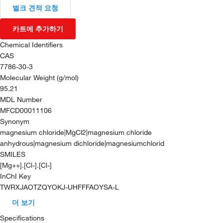
벌크 견적 요청
카트에 추가하기
Chemical Identifiers
CAS
7786-30-3
Molecular Weight (g/mol)
95.21
MDL Number
MFCD00011106
Synonym
magnesium chloride|MgCl2|magnesium chloride
anhydrous|magnesium dichloride|magnesiumchlorid
SMILES
[Mg++].[Cl-].[Cl-]
InChI Key
TWRXJAOTZQYOKJ-UHFFFAOYSA-L
더 보기
Specifications