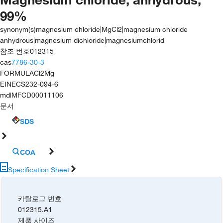
99%
synonym(s)
magnesium chloride|MgCl2|magnesium chloride
anhydrous|magnesium dichloride|magnesiumchlorid
참조 번호
012315
cas
7786-30-3
FORMULA
Cl2Mg
EINECS
232-094-6
mdl
MFCD00011106
문서
SDS
COA
Specification Sheet
카탈로그 번호
012315.A1
제품 사이즈