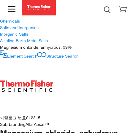
Chemicals
Salts and Inorganics
Inorganic Salts
Alkaline Earth Metal Salts
Magnesium chloride, anhydrous, 99%
Element Search
Structure Search
카탈로그 번호
012315
Sub-branding
Alfa Aesar™
Magnesium chloride, anhydrous,