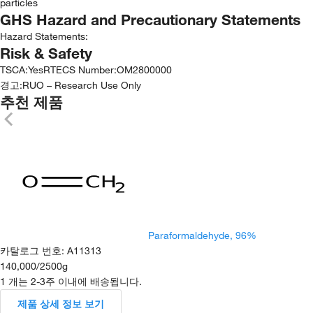
particles
GHS Hazard and Precautionary Statements
Hazard Statements:
Risk & Safety
TSCA
:
Yes
RTECS Number
:
OM2800000
경고:
RUO – Research Use Only
추천 제품
Paraformaldehyde, 96%
카탈로그 번호
:
A11313
140,000
/
2500g
1 개는 2-3주 이내에 배송됩니다.
제품 상세 정보 보기