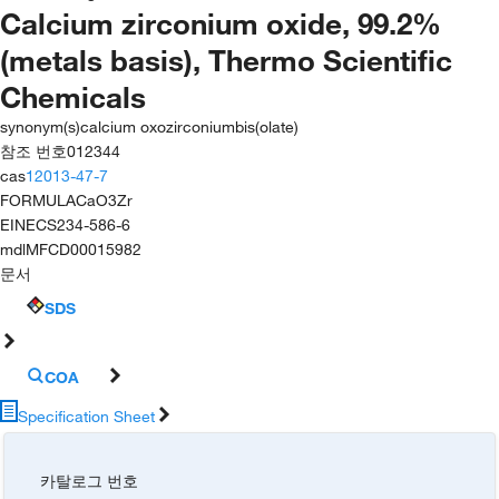
Calcium zirconium oxide, 99.2%
(metals basis), Thermo Scientific
Chemicals
synonym(s)
calcium oxozirconiumbis(olate)
참조 번호
012344
cas
12013-47-7
FORMULA
CaO3Zr
EINECS
234-586-6
mdl
MFCD00015982
문서
SDS
COA
Specification Sheet
카탈로그 번호