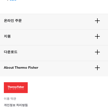
온라인 주문
주문 현황
지원
주문 방법
빠른 주문
서비스 및 지원
벌크 주문
다운로드
고객 센터
공지사항
유해화학물질등 제품 및 정보요약서
웹사이트 개선사항
About Thermo Fisher
주문관련문서
이전 웹사이트 미결제 내역 확인하기
ISO 인증문서
회사 소개
투자자
뉴스
사회적 책임
이용 약관
브랜드
개인정보 처리방침