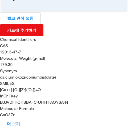
벌크 견적 요청
카트에 추가하기
Chemical Identifiers
CAS
12013-47-7
Molecular Weight (g/mol)
179.30
Synonym
calcium oxozirconiumbis(olate)
SMILES
[Ca++].[O-][Zr]([O-])=O
InChI Key
BJJVDFHQHSBAFC-UHFFFAOYSA-N
Molecular Formula
CaO3Zr
더 보기