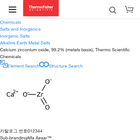
Chemicals
Salts and Inorganics
Inorganic Salts
Alkaline Earth Metal Salts
Calcium zirconium oxide, 99.2% (metals basis), Thermo Scientific
Chemicals
Element Search
Structure Search
카탈로그 번호
012344
Sub-branding
Alfa Aesar™