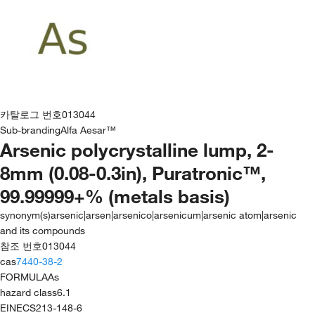
카탈로그 번호
013044
Sub-branding
Alfa Aesar™
Arsenic polycrystalline lump, 2-
8mm (0.08-0.3in), Puratronic™,
99.99999+% (metals basis)
synonym(s)
arsenic|arsen|arsenico|arsenicum|arsenic atom|arsenic
and its compounds
참조 번호
013044
cas
7440-38-2
FORMULA
As
hazard class
6.1
EINECS
213-148-6