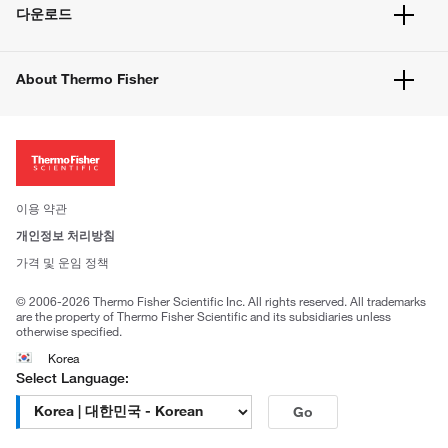
서비스 및 지원
벌크 주문
다운로드
고객 센터
공지사항
유해화학물질등 제품 및 정보요약서
웹사이트 개선사항
About Thermo Fisher
주문관련문서
이전 웹사이트 미결제 내역 확인하기
ISO 인증문서
회사 소개
투자자
뉴스
사회적 책임
이용 약관
브랜드
개인정보 처리방침
Trademarks
가격 및 운임 정책
공정거래
© 2006-2026 Thermo Fisher Scientific Inc. All rights reserved. All trademarks
are the property of Thermo Fisher Scientific and its subsidiaries unless
otherwise specified.
Korea
Select Language:
Go