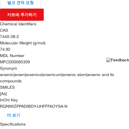
벌크 견적 요청
카트에 추가하기
Chemical Identifiers
CAS
7440-38-2
Molecular Weight (g/mol)
74.92
MDL Number
MFCD00085309
Synonym
arsenic|arsen|arsenico|arsenicum|arsenic atom|arsenic and its
compounds
SMILES
[As]
InChI Key
RQNWIZPPADIBDY-UHFFFAOYSA-N
더 보기
Specifications