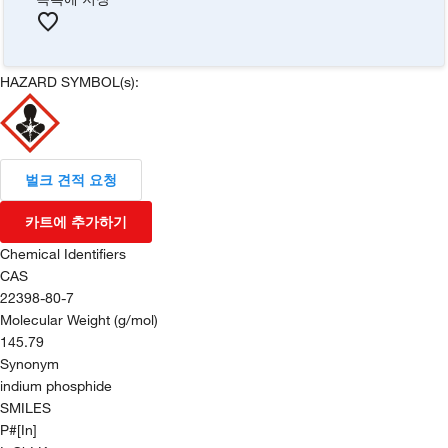
HAZARD SYMBOL(s):
벌크 견적 요청
카트에 추가하기
Chemical Identifiers
CAS
22398-80-7
Molecular Weight (g/mol)
145.79
Synonym
indium phosphide
SMILES
P#[In]