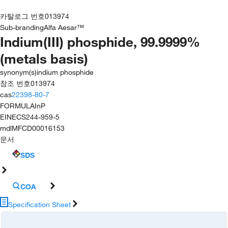
카탈로그 번호
013974
Sub-branding
Alfa Aesar™
Indium(III) phosphide, 99.9999%
(metals basis)
synonym(s)
indium phosphide
참조 번호
013974
cas
22398-80-7
FORMULA
InP
EINECS
244-959-5
mdl
MFCD00016153
문서
SDS
COA
Specification Sheet