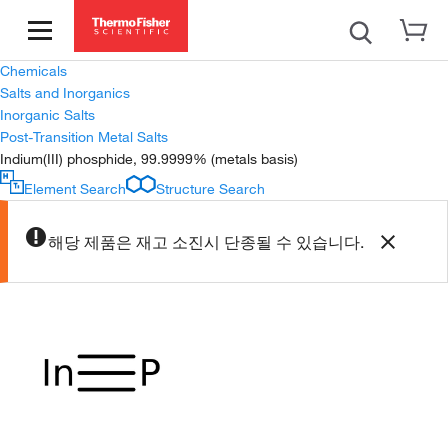
Chemicals
Salts and Inorganics
Inorganic Salts
Post-Transition Metal Salts
Indium(III) phosphide, 99.9999% (metals basis)
Element Search
Structure Search
해당 제품은 재고 소진시 단종될 수 있습니다.