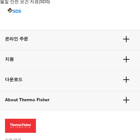
물질 안전 보건 자료(SDS)
SDS
온라인 주문
주문 현황
지원
주문 방법
빠른 주문
서비스 및 지원
벌크 주문
다운로드
고객 센터
공지사항
유해화학물질등 제품 및 정보요약서
웹사이트 개선사항
About Thermo Fisher
주문관련문서
이전 웹사이트 미결제 내역 확인하기
ISO 인증문서
회사 소개
투자자
뉴스
사회적 책임
이용 약관