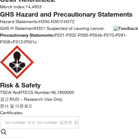
Merck Index
:
14,4953
GHS Hazard and Precautionary Statements
Hazard Statements:
H350-H361f-H372
GHS H StatementH351 Suspected of causing cancer.
Precautionary Statements:
P201-P202-P260-P264b-P270-P281-
P308+P313-P501c
Risk & Safety
TSCA
:
Yes
RTECS Number
:
NL1800000
경고:
RUO – Research Use Only
문서 및 다운로드
Certificates