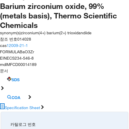
Barium zirconium oxide, 99%
(metals basis), Thermo Scientific
Chemicals
synonym(s)
zirconium(4+) barium(2+) trioxidandiide
참조 번호
014028
cas
12009-21-1
FORMULA
BaO3Zr
EINECS
234-546-8
mdl
MFCD00014189
문서
SDS
COA
Specification Sheet
카탈로그 번호