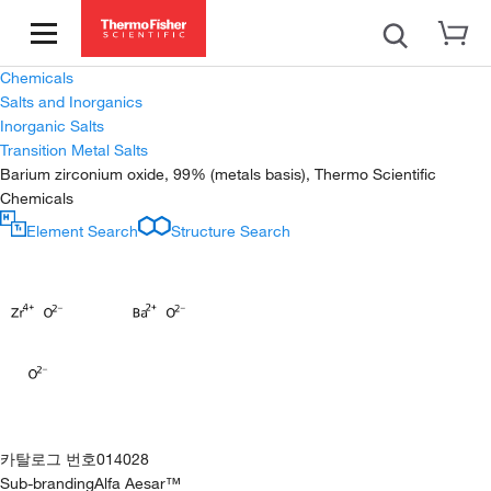
Chemicals
Salts and Inorganics
Inorganic Salts
Transition Metal Salts
Barium zirconium oxide, 99% (metals basis), Thermo Scientific
Chemicals
Element Search
Structure Search
카탈로그 번호
014028
Sub-branding
Alfa Aesar™