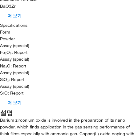
BaO3Zr
더 보기
Specifications
Form
Powder
Assay (special)
Fe₂O₃: Report
Assay (special)
Na₂O: Report
Assay (special)
SiO₂: Report
Assay (special)
SrO: Report
더 보기
설명
Barium zirconium oxide is involved in the preparation of its nano
powder, which finds application in the gas sensing performance of
thick films especially with ammonia gas. Copper(II) oxide doping with