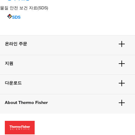
물질 안전 보건 자료(SDS)
SDS
온라인 주문
주문 현황
지원
주문 방법
빠른 주문
서비스 및 지원
벌크 주문
다운로드
고객 센터
공지사항
유해화학물질등 제품 및 정보요약서
웹사이트 개선사항
About Thermo Fisher
주문관련문서
이전 웹사이트 미결제 내역 확인하기
ISO 인증문서
회사 소개
투자자
뉴스