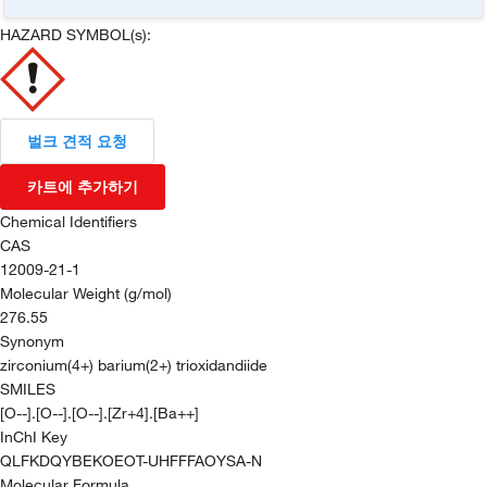
HAZARD SYMBOL(s):
벌크 견적 요청
카트에 추가하기
Chemical Identifiers
CAS
12009-21-1
Molecular Weight (g/mol)
276.55
Synonym
zirconium(4+) barium(2+) trioxidandiide
SMILES
[O--].[O--].[O--].[Zr+4].[Ba++]
InChI Key
QLFKDQYBEKOEOT-UHFFFAOYSA-N
Molecular Formula