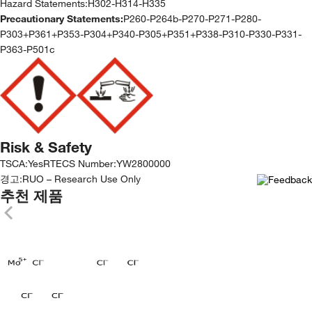
Hazard Statements:
H302-H314-H335
Precautionary Statements:
P260-P264b-P270-P271-P280-
P303+P361+P353-P304+P340-P305+P351+P338-P310-P330-P331-
P363-P501c
Risk & Safety
TSCA
:
Yes
RTECS Number
:
YW2800000
경고:
RUO – Research Use Only
추천 제품