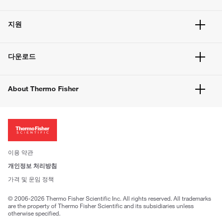
주문 현황
지원
주문 방법
빠른 주문
서비스 및 지원
벌크 주문
다운로드
고객 센터
공지사항
유해화학물질등 제품 및 정보요약서
웹사이트 개선사항
About Thermo Fisher
주문관련문서
이전 웹사이트 미결제 내역 확인하기
ISO 인증문서
회사 소개
투자자
뉴스
사회적 책임
이용 약관
브랜드
개인정보 처리방침
Trademarks
가격 및 운임 정책
공정거래
© 2006-2026 Thermo Fisher Scientific Inc. All rights reserved. All trademarks
are the property of Thermo Fisher Scientific and its subsidiaries unless
otherwise specified.