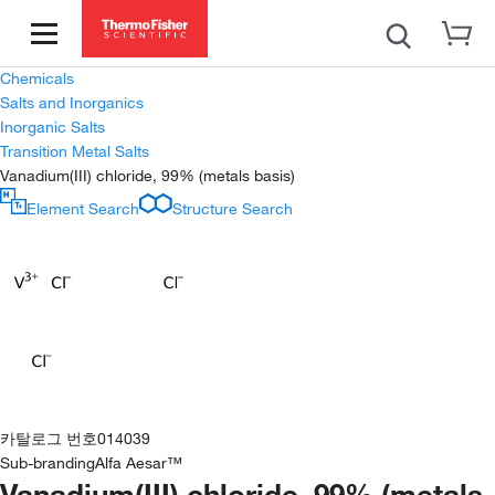
Chemicals
Salts and Inorganics
Inorganic Salts
Transition Metal Salts
Vanadium(III) chloride, 99% (metals basis)
Element Search
Structure Search
카탈로그 번호
014039
Sub-branding
Alfa Aesar™
Vanadium(III) chloride, 99% (metals