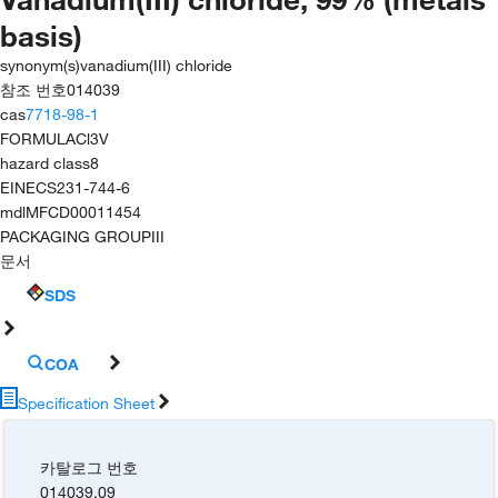
basis)
synonym(s)
vanadium(III) chloride
참조 번호
014039
cas
7718-98-1
FORMULA
Cl3V
hazard class
8
EINECS
231-744-6
mdl
MFCD00011454
PACKAGING GROUP
III
문서
SDS
COA
Specification Sheet
카탈로그 번호
014039.09