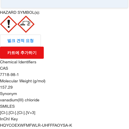
HAZARD SYMBOL(s):
벌크 견적 요청
카트에 추가하기
Chemical Identifiers
CAS
7718-98-1
Molecular Weight (g/mol)
157.29
Synonym
vanadium(III) chloride
SMILES
[Cl-].[Cl-].[Cl-].[V+3]
InChI Key
HQYCOEXWFMFWLR-UHFFFAOYSA-K