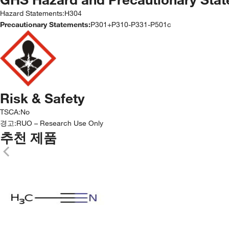
Hazard Statements:
H304
Precautionary Statements:
P301+P310-P331-P501c
Risk & Safety
TSCA
:
No
경고:
RUO – Research Use Only
추천 제품