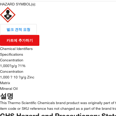
HAZARD SYMBOL(s):
벌크 견적 요청
카트에 추가하기
Chemical Identifiers
Specifications
Concentration
1,000?g/g ?1%
Concentration
1,000 ? 10 ?g/g Zinc
Matrix
Mineral Oil
설명
This Thermo Scientific Chemicals brand product was originally part of 
item code or SKU reference has not changed as a part of the brand tra
GHS Hazard and Precautionary Sta