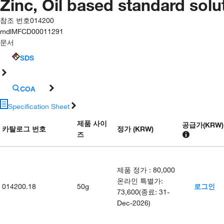
Zinc, Oil based standard so
참조 번호
014200
mdl
MFCD00011291
문서
SDS
COA
Specification Sheet
제품 사이
공급가
(
KRW
)
카탈로그 번호
정가 (KRW)
즈
제품 정가
:
80,000
온라인 특별가
:
014200.18
50g
로그인
73,600
(
종료
:
31-
Dec-2026
)