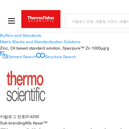
Buffers and Standards
Matrix Blanks and Standardization Solutions
Zinc, Oil based standard solution, Specpure™ Zn 1000μg/g
Element Search
Structure Search
카탈로그 번호
014200
Sub-branding
Alfa Aesar™