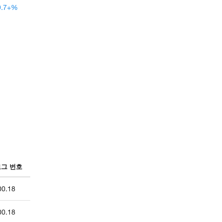
99.7+%
그 번호
00.18
00.18