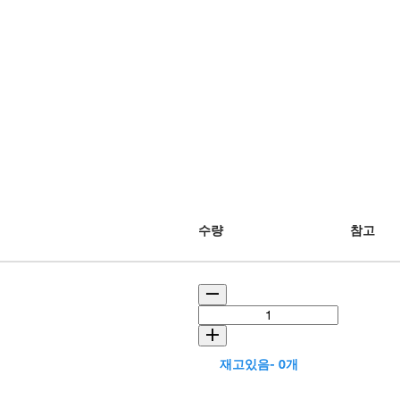
g
수량
참고
재고있음- 0개