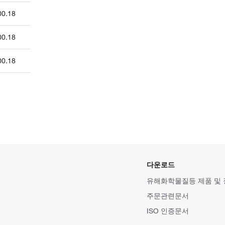
00.18
00.18
00.18
다운로드
유해화학물질등 제품 및
주문관련문서
ISO 인증문서