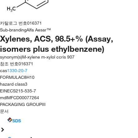
카탈로그 번호
016371
Sub-branding
Alfa Aesar™
Xylenes, ACS, 98.5+% (Assay,
isomers plus ethylbenzene)
synonym(s)
M-xylene m-xylol ccris 907
참조 번호
016371
cas
1330-20-7
FORMULA
C8H10
hazard class
3
EINECS
215-535-7
mdl
MFCD00077264
PACKAGING GROUP
III
문서
SDS