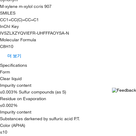
M-xylene m-xylol ccris 907
SMILES
CC1=CC(C)=CC=C1
InChI Key
IVSZLXZYQVIEFR-UHFFFAOYSA-N
Molecular Formula
C8H10
더 보기
Specifications
Form
Clear liquid
Impurity content
≤0.003% Sulfur compounds (as S)
Residue on Evaporation
≤0.002%
Impurity content
Substances darkened by sulfuric acid P.T.
Color (APHA)
≤10