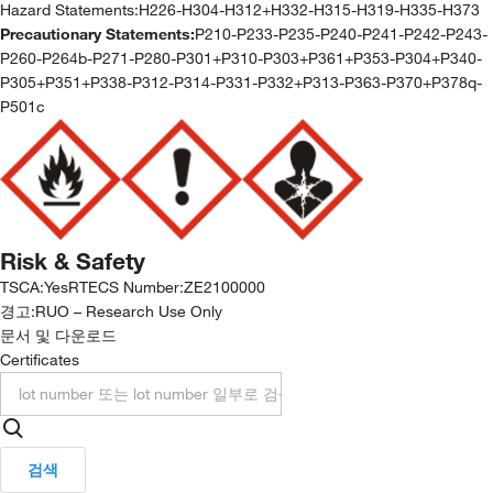
Hazard Statements:
H226-H304-H312+H332-H315-H319-H335-H373
Precautionary Statements:
P210-P233-P235-P240-P241-P242-P243-
P260-P264b-P271-P280-P301+P310-P303+P361+P353-P304+P340-
P305+P351+P338-P312-P314-P331-P332+P313-P363-P370+P378q-
P501c
Risk & Safety
TSCA
:
Yes
RTECS Number
:
ZE2100000
경고:
RUO – Research Use Only
문서 및 다운로드
Certificates
검색