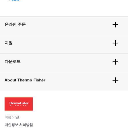
온라인 주문
주문 현황
지원
주문 방법
빠른 주문
서비스 및 지원
벌크 주문
다운로드
고객 센터
공지사항
유해화학물질등 제품 및 정보요약서
웹사이트 개선사항
About Thermo Fisher
주문관련문서
이전 웹사이트 미결제 내역 확인하기
ISO 인증문서
회사 소개
투자자
뉴스
사회적 책임
이용 약관
브랜드
개인정보 처리방침