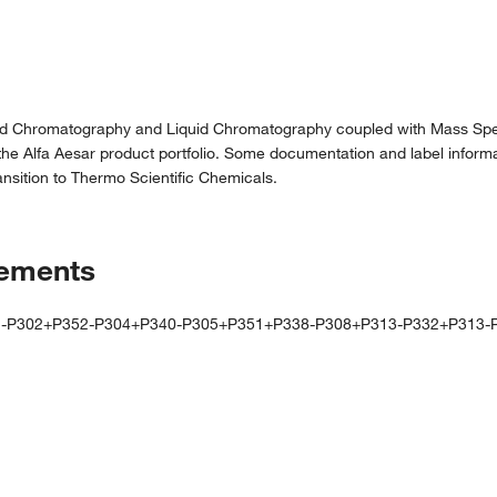
uid Chromatography and Liquid Chromatography coupled with Mass Spe
the Alfa Aesar product portfolio. Some documentation and label informat
nsition to Thermo Scientific Chemicals.
tements
81-P302+P352-P304+P340-P305+P351+P338-P308+P313-P332+P313-