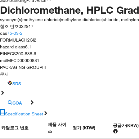
Sub-branding
Alfa Aesar™
Dichloromethane, HPLC Grade
synonym(s)
methylene chloride|methylene dichloride|chloride, methyle
참조 번호
022917
cas
75-09-2
FORMULA
CH2Cl2
hazard class
6.1
EINECS
200-838-9
mdl
MFCD00000881
PACKAGING GROUP
III
문서
SDS
COA
Specification Sheet
제품 사이
공급가
(
KRW
)
카탈로그 번호
정가 (KRW)
즈