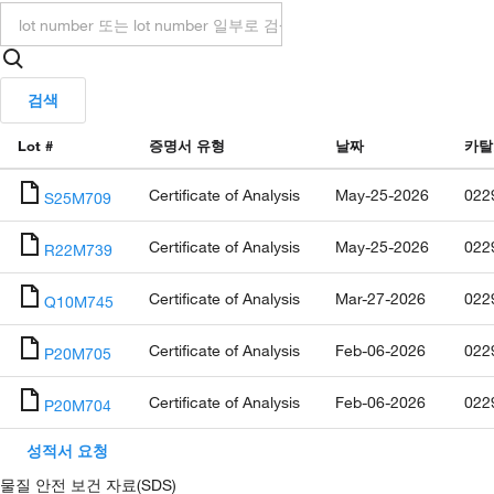
검색
Lot #
증명서 유형
날짜
카탈
Certificate of Analysis
May-25-2026
022
S25M709
Certificate of Analysis
May-25-2026
022
R22M739
Certificate of Analysis
Mar-27-2026
022
Q10M745
Certificate of Analysis
Feb-06-2026
022
P20M705
Certificate of Analysis
Feb-06-2026
022
P20M704
성적서 요청
물질 안전 보건 자료(SDS)