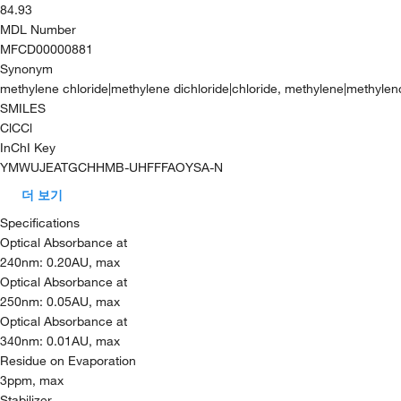
84.93
MDL Number
MFCD00000881
Synonym
methylene chloride|methylene dichloride|chloride, methylene|methylen
SMILES
ClCCl
InChI Key
YMWUJEATGCHHMB-UHFFFAOYSA-N
더 보기
Specifications
Optical Absorbance at
240nm: 0.20AU, max
Optical Absorbance at
250nm: 0.05AU, max
Optical Absorbance at
340nm: 0.01AU, max
Residue on Evaporation
3ppm, max
Stabilizer