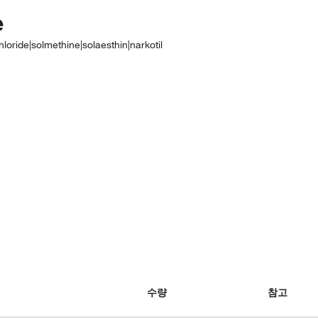
e
oride|solmethine|solaesthin|narkotil
수량
참고