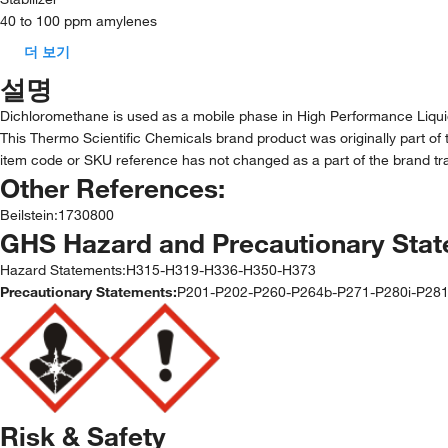
40 to 100 ppm amylenes
더 보기
설명
Dichloromethane is used as a mobile phase in High Performance Liq
This Thermo Scientific Chemicals brand product was originally part of 
item code or SKU reference has not changed as a part of the brand tra
Other References:
Beilstein
:
1730800
GHS Hazard and Precautionary Sta
Hazard Statements:
H315-H319-H336-H350-H373
Precautionary Statements:
P201-P202-P260-P264b-P271-P280i-P2
Risk & Safety