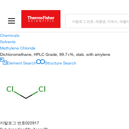
Chemicals
Solvents
Methylene Chloride
Dichloromethane, HPLC Grade, 99.7+%, stab. with amylene
Element Search
Structure Search
카탈로그 번호
022917