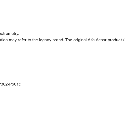
ctrometry.
ion may refer to the legacy brand. The original Alfa Aesar product /
P362-P501c