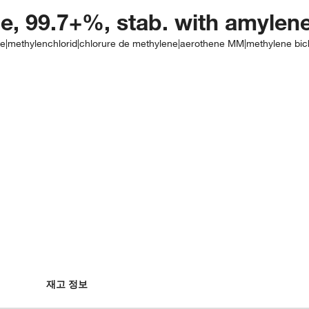
, 99.7+%, stab. with amylen
ne|methylenchlorid|chlorure de methylene|aerothene MM|methylene bichl
재고 정보