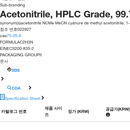
Sub-branding
Acetonitrile, HPLC Grade, 9
synonym(s)
acetonitrile NCMe MeCN cyanure de methyl acetonitrile, 1-(1
참조 번호
022927
cas
75-05-8
FORMULA
C2H3N
EINECS
200-835-2
PACKAGING GROUP
II
문서
SDS
COA
Specification Sheet
제품 사이
공급가
(
KRW
)
카탈로그 번호
정가 (KRW)
즈