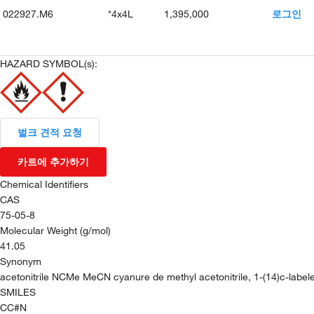
022927.M6
*4x4L
1,395,000
로그인
HAZARD SYMBOL(s):
벌크 견적 요청
카트에 추가하기
Chemical Identifiers
CAS
75-05-8
Molecular Weight (g/mol)
41.05
Synonym
acetonitrile NCMe MeCN cyanure de methyl acetonitrile, 1-(14)c-labeled 
SMILES
CC#N