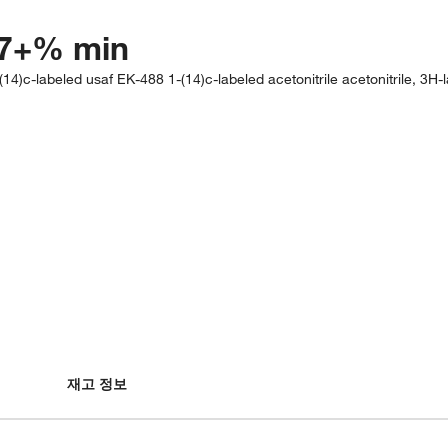
9.7+% min
4)c-labeled usaf EK-488 1-(14)c-labeled acetonitrile acetonitrile, 3H-la
재고 정보