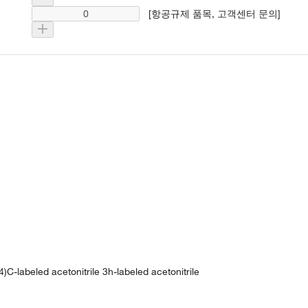
[항공규제 품목, 고객센터 문의]
)C-labeled acetonitrile 3h-labeled acetonitrile