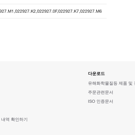
927.M1
,
022927.K2
,
022927.0F
,
022927.K7
,
022927.M6
다운로드
유해화학물질등 제품 및
주문관련문서
ISO 인증문서
 내역 확인하기