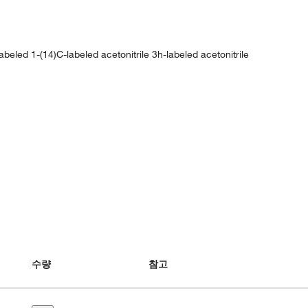
beled 1-(14)C-labeled acetonitrile 3h-labeled acetonitrile
수량
참고