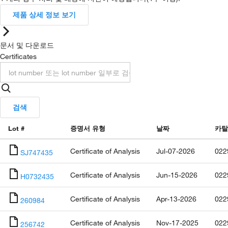
제품 상세 정보 보기
문서 및 다운로드
Certificates
검색
Lot #
증명서 유형
날짜
카탈
Certificate of Analysis
Jul-07-2026
022
SJ747435
Certificate of Analysis
Jun-15-2026
022
H0732435
Certificate of Analysis
Apr-13-2026
022
260984
Certificate of Analysis
Nov-17-2025
022
256742