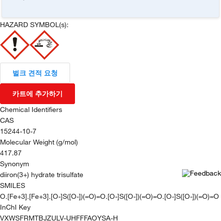
HAZARD SYMBOL(s):
벌크 견적 요청
카트에 추가하기
Chemical Identifiers
CAS
15244-10-7
Molecular Weight (g/mol)
417.87
Synonym
diiron(3+) hydrate trisulfate
SMILES
O.[Fe+3].[Fe+3].[O-]S([O-])(=O)=O.[O-]S([O-])(=O)=O.[O-]S([O-])(=O)=O
InChI Key
VXWSFRMTBJZULV-UHFFFAOYSA-H