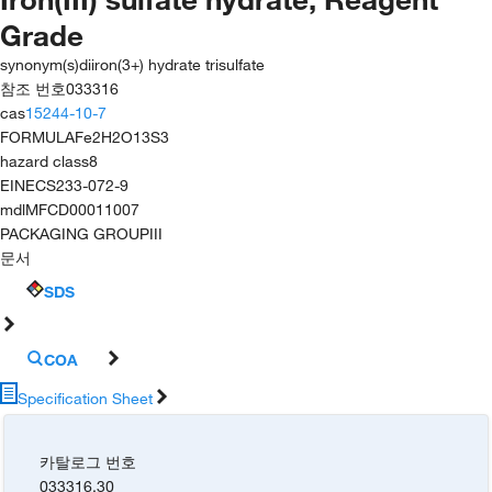
Grade
synonym(s)
diiron(3+) hydrate trisulfate
참조 번호
033316
cas
15244-10-7
FORMULA
Fe2H2O13S3
hazard class
8
EINECS
233-072-9
mdl
MFCD00011007
PACKAGING GROUP
III
문서
SDS
COA
Specification Sheet
카탈로그 번호
033316.30