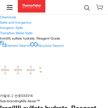
Chemicals
Salts and Inorganics
Inorganic Salts
Transition Metal Salts
Iron(III) sulfate hydrate, Reagent Grade
Element Search
Structure Search
카탈로그 번호
033316
Sub-branding
Alfa Aesar™
Iron(III) sulfate hydrate, Reagent