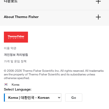
다운로드
고객 센터
공지사항
유해화학물질등 제품 및 정보요약서
웹사이트 개선사항
About Thermo Fisher
주문관련문서
이전 웹사이트 미결제 내역 확인하기
ISO 인증문서
회사 소개
투자자
뉴스
사회적 책임
이용 약관
브랜드
개인정보 처리방침
Trademarks
가격 및 운임 정책
공정거래
© 2006-2026 Thermo Fisher Scientific Inc. All rights reserved. All trademarks
are the property of Thermo Fisher Scientific and its subsidiaries unless
otherwise specified.
Korea
Select Language:
Go