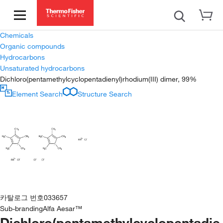
Chemicals
Organic compounds
Hydrocarbons
Unsaturated hydrocarbons
Dichloro(pentamethylcyclopentadienyl)rhodium(III) dimer, 99%
Element Search
Structure Search
카탈로그 번호
033657
Sub-branding
Alfa Aesar™
Dichloro(pentamethylcyclopentadie