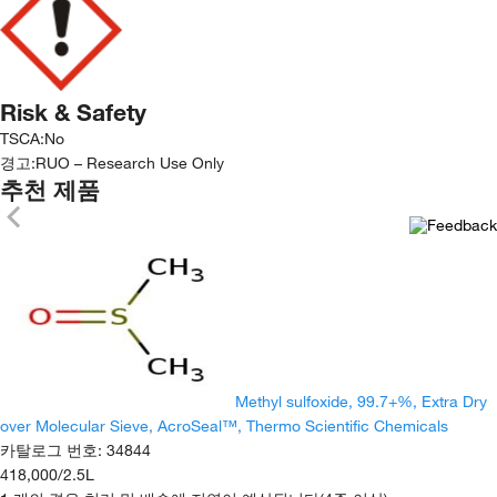
Risk & Safety
TSCA
:
No
경고:
RUO – Research Use Only
추천 제품
Methyl sulfoxide, 99.7+%, Extra Dry
over Molecular Sieve, AcroSeal™, Thermo Scientific Chemicals
카탈로그 번호
:
34844
418,000
/
2.5L