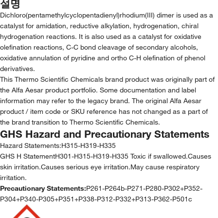
설명
Dichloro(pentamethylcyclopentadienyl)rhodium(III) dimer is used as a
catalyst for amidation, reductive alkylation, hydrogenation, chiral
hydrogenation reactions. It is also used as a catalyst for oxidative
olefination reactions, C-C bond cleavage of secondary alcohols,
oxidative annulation of pyridine and ortho C-H olefination of phenol
derivatives.
This Thermo Scientific Chemicals brand product was originally part of
the Alfa Aesar product portfolio. Some documentation and label
information may refer to the legacy brand. The original Alfa Aesar
product / item code or SKU reference has not changed as a part of
the brand transition to Thermo Scientific Chemicals.
GHS Hazard and Precautionary Statements
Hazard Statements:
H315-H319-H335
GHS H StatementH301-H315-H319-H335 Toxic if swallowed.Causes
skin irritation.Causes serious eye irritation.May cause respiratory
irritation.
Precautionary Statements:
P261-P264b-P271-P280-P302+P352-
P304+P340-P305+P351+P338-P312-P332+P313-P362-P501c