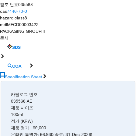
참조 번호
035568
cas
7446-70-0
hazard class
8
mdl
MFCD00003422
PACKAGING GROUP
III
문서
SDS
COA
Specification Sheet
카탈로그 번호
035568.AE
제품 사이즈
100ml
정가 (KRW)
제품 정가
:
69,000
온라인 특별가
:
66,930
(
종료
:
31-Dec-2026
)