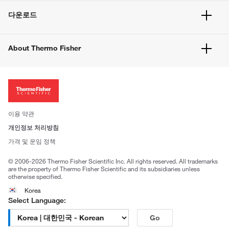
서비스 및 지원
벌크 주문
다운로드
고객 센터
공지사항
유해화학물질등 제품 및 정보요약서
웹사이트 개선사항
About Thermo Fisher
주문관련문서
이전 웹사이트 미결제 내역 확인하기
ISO 인증문서
회사 소개
투자자
뉴스
사회적 책임
이용 약관
브랜드
개인정보 처리방침
Trademarks
가격 및 운임 정책
공정거래
© 2006-2026 Thermo Fisher Scientific Inc. All rights reserved. All trademarks
are the property of Thermo Fisher Scientific and its subsidiaries unless
otherwise specified.
Korea
Select Language:
Go