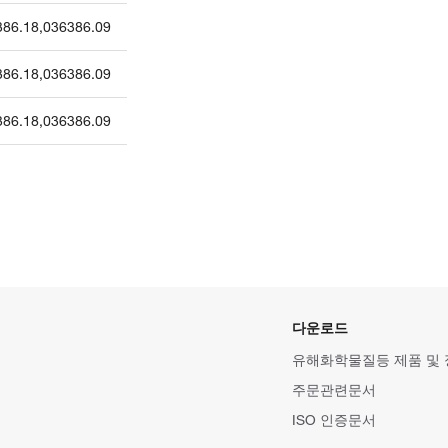
386.18
,
036386.09
386.18
,
036386.09
386.18
,
036386.09
다운로드
유해화학물질등 제품 및
주문관련문서
ISO 인증문서