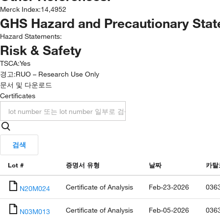
Merck Index
:
14,4952
GHS Hazard and Precautionary Sta
Hazard Statements:
Risk & Safety
TSCA
:
Yes
경고:
RUO – Research Use Only
문서 및 다운로드
Certificates
검색
Lot #
증명서 유형
날짜
카탈
Certificate of Analysis
Feb-23-2026
036
N20M024
Certificate of Analysis
Feb-05-2026
036
N03M013