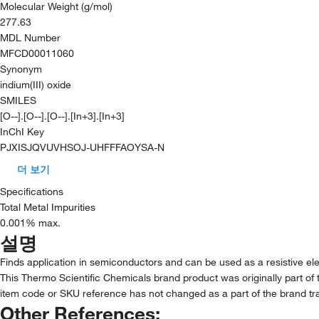
Molecular Weight (g/mol)
277.63
MDL Number
MFCD00011060
Synonym
indium(III) oxide
SMILES
[O--].[O--].[O--].[In+3].[In+3]
InChI Key
PJXISJQVUVHSOJ-UHFFFAOYSA-N
더 보기
Specifications
Total Metal Impurities
0.001% max.
설명
Finds application in semiconductors and can be used as a resistive eleme
This Thermo Scientific Chemicals brand product was originally part of 
item code or SKU reference has not changed as a part of the brand tra
Other References: