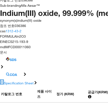
카탈로그 번호
036386
Sub-branding
Alfa Aesar™
Indium(III) oxide, 99.999% (me
synonym(s)
indium(III) oxide
참조 번호
036386
cas
1312-43-2
FORMULA
In2O3
EINECS
215-193-9
mdl
MFCD00011060
문서
SDS
COA
Specification Sheet
제품 사이
공급가
(
KRW
)
카탈로그 번호
정가 (KRW)
즈