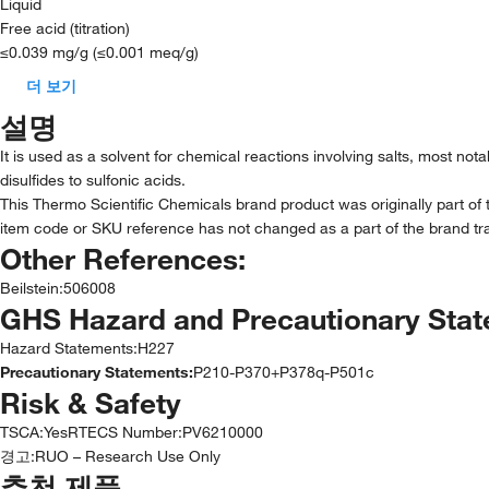
Liquid
Free acid (titration)
≤0.039 mg/g (≤0.001 meq/g)
더 보기
설명
It is used as a solvent for chemical reactions involving salts, most notab
disulfides to sulfonic acids.
This Thermo Scientific Chemicals brand product was originally part of 
item code or SKU reference has not changed as a part of the brand tra
Other References:
Beilstein
:
506008
GHS Hazard and Precautionary Sta
Hazard Statements:
H227
Precautionary Statements:
P210-P370+P378q-P501c
Risk & Safety
TSCA
:
Yes
RTECS Number
:
PV6210000
경고:
RUO – Research Use Only
추천 제품