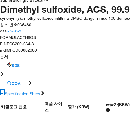
Sub-branding
Alfa Aesar™
Dimethyl sulfoxide, ACS, 99.
synonym(s)
dimethyl sulfoxide infiltrina DMSO doligur rimso 100 dema
참조 번호
036480
cas
67-68-5
FORMULA
C2H6OS
EINECS
200-664-3
mdl
MFCD00002089
문서
SDS
COA
Specification Sheet
제품 사이
공급가
(
KRW
)
카탈로그 번호
정가 (KRW)
즈