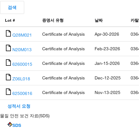
검색
Lot #
증명서 유형
날짜
카탈
Certificate of Analysis
Apr-30-2026
036
Q28M021
Certificate of Analysis
Feb-23-2026
036
N20M013
Certificate of Analysis
Jan-15-2026
036
62600015
Certificate of Analysis
Dec-12-2025
036
Z06L018
Certificate of Analysis
Nov-13-2025
036
62500616
성적서 요청
물질 안전 보건 자료(SDS)
SDS