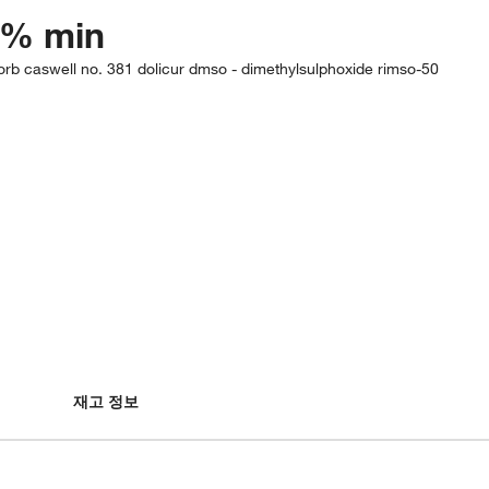
9% min
sorb caswell no. 381 dolicur dmso - dimethylsulphoxide rimso-50
재고 정보