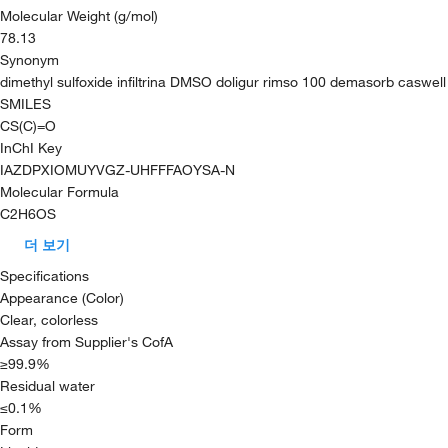
Molecular Weight (g/mol)
78.13
Synonym
dimethyl sulfoxide infiltrina DMSO doligur rimso 100 demasorb caswell
SMILES
CS(C)=O
InChI Key
IAZDPXIOMUYVGZ-UHFFFAOYSA-N
Molecular Formula
C2H6OS
더 보기
Specifications
Appearance (Color)
Clear, colorless
Assay from Supplier's CofA
≥99.9%
Residual water
≤0.1%
Form