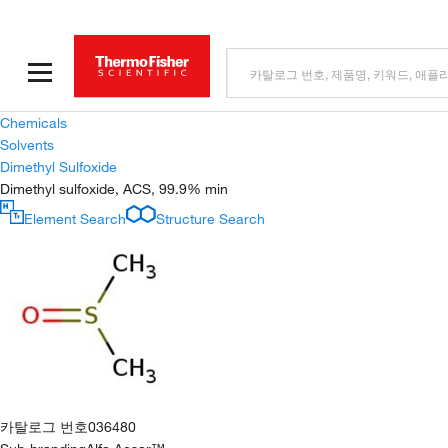
Chemicals
Solvents
Dimethyl Sulfoxide
Dimethyl sulfoxide, ACS, 99.9% min
Element Search
Structure Search
카탈로그 번호
036480