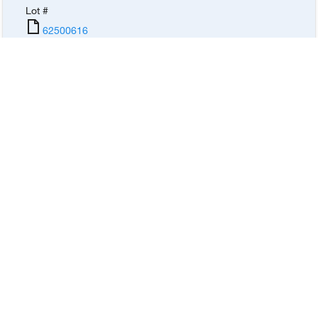
Lot #
62500616
증명서 유형
Certificate of Analysis
날짜
Nov-13-2025
카탈로그 번호
036480.M1
,
036480.K2
,
036480.M6
,
036480.K7
,
036480.AP
성적서 요청
물질 안전 보건 자료(SDS)
SDS
온라인 주문
주문 현황