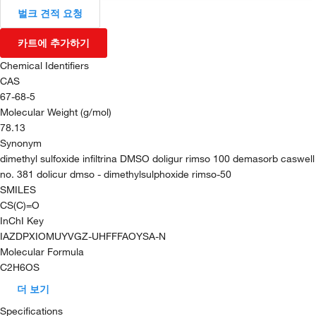
벌크 견적 요청
카트에 추가하기
Chemical Identifiers
CAS
67-68-5
Molecular Weight (g/mol)
78.13
Synonym
dimethyl sulfoxide infiltrina DMSO doligur rimso 100 demasorb caswell
no. 381 dolicur dmso - dimethylsulphoxide rimso-50
SMILES
CS(C)=O
InChI Key
IAZDPXIOMUYVGZ-UHFFFAOYSA-N
Molecular Formula
C2H6OS
더 보기
Specifications