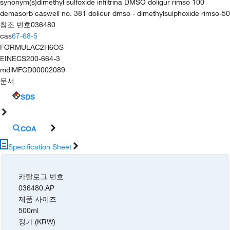
synonym(s)
dimethyl sulfoxide infiltrina DMSO doligur rimso 100
demasorb caswell no. 381 dolicur dmso - dimethylsulphoxide rimso-50
참조 번호
036480
cas
67-68-5
FORMULA
C2H6OS
EINECS
200-664-3
mdl
MFCD00002089
문서
SDS
COA
Specification Sheet
카탈로그 번호
036480.AP
제품 사이즈
500ml
정가 (KRW)