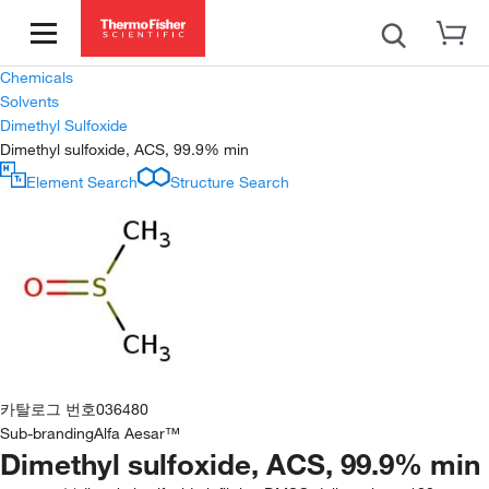
Chemicals
Solvents
Dimethyl Sulfoxide
Dimethyl sulfoxide, ACS, 99.9% min
Element Search
Structure Search
카탈로그 번호
036480
Sub-branding
Alfa Aesar™
Dimethyl sulfoxide, ACS, 99.9% min