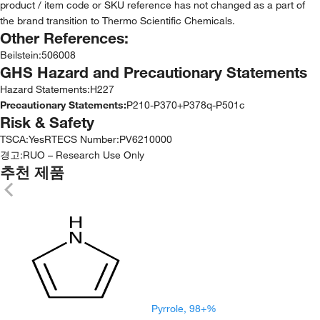
product / item code or SKU reference has not changed as a part of
the brand transition to Thermo Scientific Chemicals.
Other References:
Beilstein
:
506008
GHS Hazard and Precautionary Statements
Hazard Statements:
H227
Precautionary Statements:
P210-P370+P378q-P501c
Risk & Safety
TSCA
:
Yes
RTECS Number
:
PV6210000
경고:
RUO – Research Use Only
추천 제품
Pyrrole, 98+%