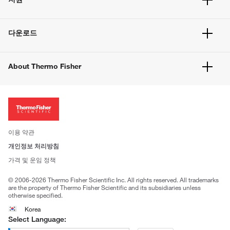
주문 방법
빠른 주문
서비스 및 지원
벌크 주문
다운로드
고객 센터
공지사항
유해화학물질등 제품 및 정보요약서
웹사이트 개선사항
About Thermo Fisher
주문관련문서
이전 웹사이트 미결제 내역 확인하기
ISO 인증문서
회사 소개
투자자
뉴스
사회적 책임
이용 약관
브랜드
개인정보 처리방침
Trademarks
가격 및 운임 정책
공정거래
© 2006-2026 Thermo Fisher Scientific Inc. All rights reserved. All trademarks
are the property of Thermo Fisher Scientific and its subsidiaries unless
otherwise specified.
Korea
Select Language: