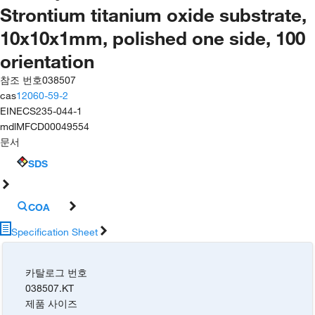
Strontium titanium oxide substrate,
10x10x1mm, polished one side, 100
orientation
참조 번호
038507
cas
12060-59-2
EINECS
235-044-1
mdl
MFCD00049554
문서
SDS
COA
Specification Sheet
카탈로그 번호
038507.KT
제품 사이즈