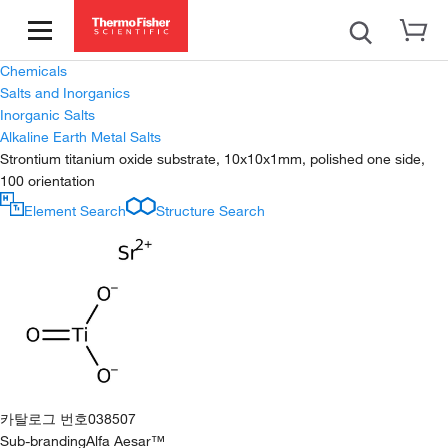
Chemicals
Salts and Inorganics
Inorganic Salts
Alkaline Earth Metal Salts
Strontium titanium oxide substrate, 10x10x1mm, polished one side,
100 orientation
Element Search
Structure Search
카탈로그 번호
038507
Sub-branding
Alfa Aesar™