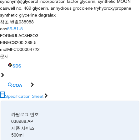
synonym(s)
glycerol incorporation factor glycerin, synthetic MOON
caswell no. 469 glycerin, anhydrous grocolene tryhydroxypropane
synthetic glycerine dagralax
참조 번호
038988
cas
56-81-5
FORMULA
C3H8O3
EINECS
200-289-5
mdl
MFCD00004722
문서
SDS
COA
Specification Sheet
카탈로그 번호
038988.AP
제품 사이즈
500ml