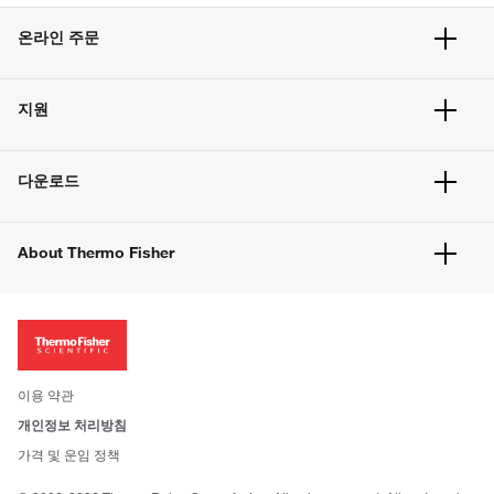
온라인 주문
주문 현황
지원
주문 방법
빠른 주문
서비스 및 지원
벌크 주문
다운로드
고객 센터
공지사항
유해화학물질등 제품 및 정보요약서
웹사이트 개선사항
About Thermo Fisher
주문관련문서
이전 웹사이트 미결제 내역 확인하기
ISO 인증문서
회사 소개
투자자
뉴스
사회적 책임
이용 약관
브랜드
개인정보 처리방침
Trademarks
가격 및 운임 정책
공정거래