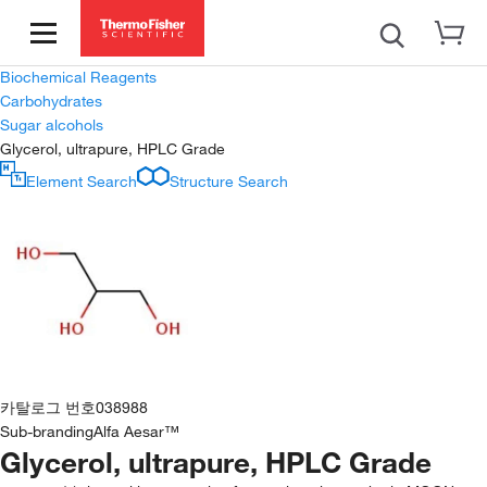
Biochemical Reagents
Carbohydrates
Sugar alcohols
Glycerol, ultrapure, HPLC Grade
Element Search
Structure Search
카탈로그 번호
038988
Sub-branding
Alfa Aesar™
Glycerol, ultrapure, HPLC Grade