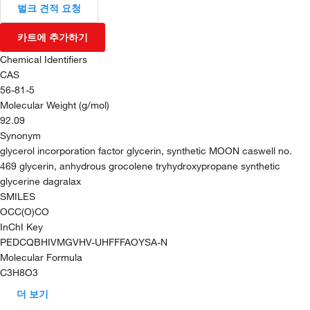
벌크 견적 요청
카트에 추가하기
Chemical Identifiers
CAS
56-81-5
Molecular Weight (g/mol)
92.09
Synonym
glycerol incorporation factor glycerin, synthetic MOON caswell no.
469 glycerin, anhydrous grocolene tryhydroxypropane synthetic
glycerine dagralax
SMILES
OCC(O)CO
InChI Key
PEDCQBHIVMGVHV-UHFFFAOYSA-N
Molecular Formula
C3H8O3
더 보기