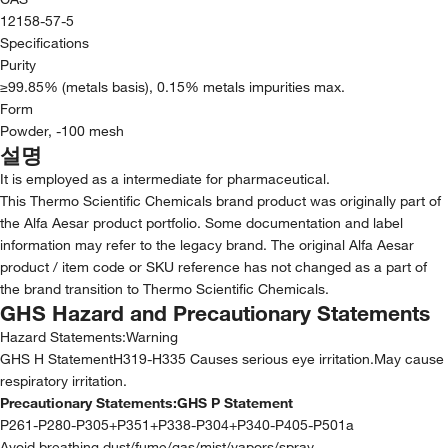
12158-57-5
Specifications
Purity
≥99.85% (metals basis), 0.15% metals impurities max.
Form
Powder, -100 mesh
설명
It is employed as a intermediate for pharmaceutical.
This Thermo Scientific Chemicals brand product was originally part of
the Alfa Aesar product portfolio. Some documentation and label
information may refer to the legacy brand. The original Alfa Aesar
product / item code or SKU reference has not changed as a part of
the brand transition to Thermo Scientific Chemicals.
GHS Hazard and Precautionary Statements
Hazard Statements:
Warning
GHS H StatementH319-H335 Causes serious eye irritation.May cause
respiratory irritation.
Precautionary Statements:
GHS P Statement
P261-P280-P305+P351+P338-P304+P340-P405-P501a
Avoid breathing dust/fume/gas/mist/vapors/spray.