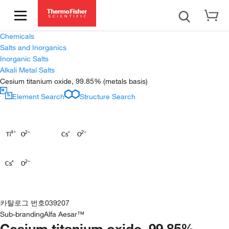
Chemicals
Salts and Inorganics
Inorganic Salts
Alkali Metal Salts
Cesium titanium oxide, 99.85% (metals basis)
Element Search
Structure Search
카탈로그 번호
039207
Sub-branding
Alfa Aesar™
Cesium titanium oxide, 99.85%