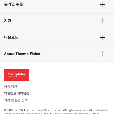
온라인 주문
주문 현황
지원
주문 방법
빠른 주문
서비스 및 지원
벌크 주문
다운로드
고객 센터
공지사항
유해화학물질등 제품 및 정보요약서
웹사이트 개선사항
About Thermo Fisher
주문관련문서
이전 웹사이트 미결제 내역 확인하기
ISO 인증문서
회사 소개
투자자
뉴스
사회적 책임
이용 약관
브랜드
개인정보 처리방침
Trademarks
가격 및 운임 정책
공정거래
© 2006-2026 Thermo Fisher Scientific Inc. All rights reserved. All trademarks
are the property of Thermo Fisher Scientific and its subsidiaries unless