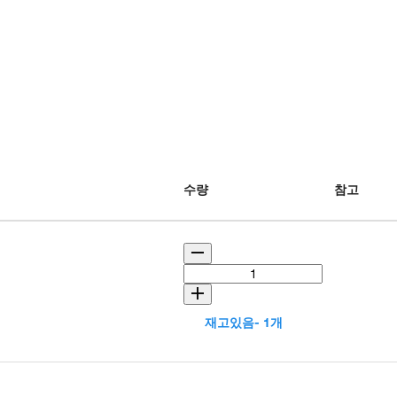
수량
참고
재고있음- 1개