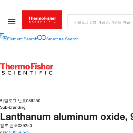
Element Search
Structure Search
카탈로그 번호
039250
Sub-branding
Lanthanum aluminum oxide, 9
참조 번호
039250
cas
12003-65-5