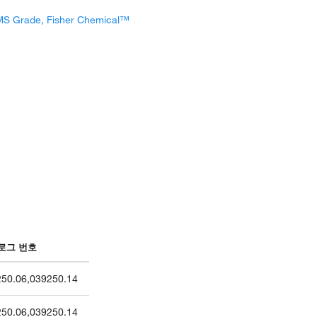
MS Grade, Fisher Chemical™
로그 번호
250.06
,
039250.14
250.06
,
039250.14