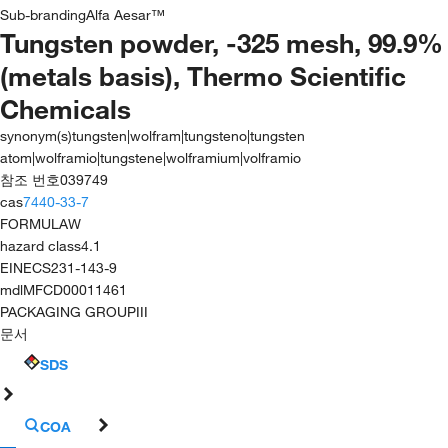
Sub-branding
Alfa Aesar™
Tungsten powder, -325 mesh, 99.9%
(metals basis), Thermo Scientific
Chemicals
synonym(s)
tungsten|wolfram|tungsteno|tungsten
atom|wolframio|tungstene|wolframium|volframio
참조 번호
039749
cas
7440-33-7
FORMULA
W
hazard class
4.1
EINECS
231-143-9
mdl
MFCD00011461
PACKAGING GROUP
III
문서
SDS
COA