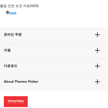
물질 안전 보건 자료(SDS)
SDS
온라인 주문
주문 현황
지원
주문 방법
빠른 주문
서비스 및 지원
벌크 주문
다운로드
고객 센터
공지사항
유해화학물질등 제품 및 정보요약서
웹사이트 개선사항
About Thermo Fisher
주문관련문서
이전 웹사이트 미결제 내역 확인하기
ISO 인증문서
회사 소개
투자자
뉴스