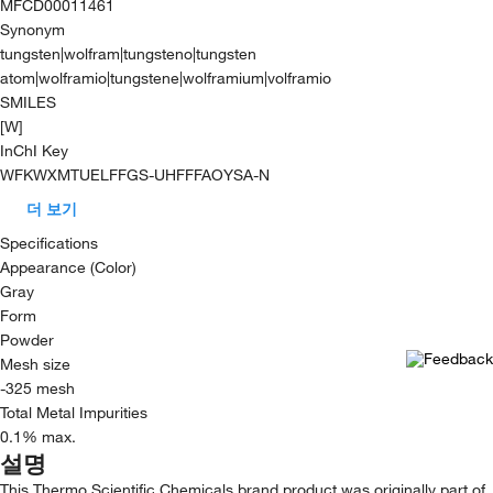
MFCD00011461
Synonym
tungsten|wolfram|tungsteno|tungsten
atom|wolframio|tungstene|wolframium|volframio
SMILES
[W]
InChI Key
WFKWXMTUELFFGS-UHFFFAOYSA-N
더 보기
Specifications
Appearance (Color)
Gray
Form
Powder
Mesh size
-325 mesh
Total Metal Impurities
0.1% max.
설명
This Thermo Scientific Chemicals brand product was originally part of