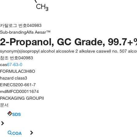
카탈로그 번호
040983
Sub-branding
Alfa Aesar™
2-Propanol, GC Grade, 99.7
synonym(s)
isopropyl alcohol alcosolve 2 alkolave caswell no. 507 alc
참조 번호
040983
cas
67-63-0
FORMULA
C3H8O
hazard class
3
EINECS
200-661-7
mdl
MFCD00011674
PACKAGING GROUP
II
문서
SDS
COA