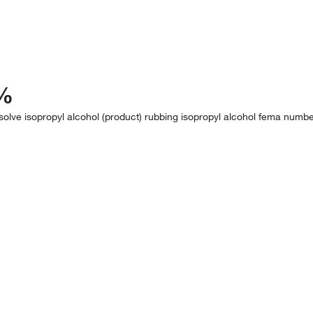
+%
osolve isopropyl alcohol (product) rubbing isopropyl alcohol fema numb