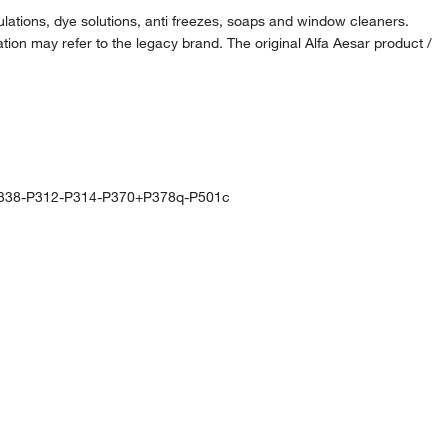
lations, dye solutions, anti freezes, soaps and window cleaners.
ion may refer to the legacy brand. The original Alfa Aesar product /
338-P312-P314-P370+P378q-P501c