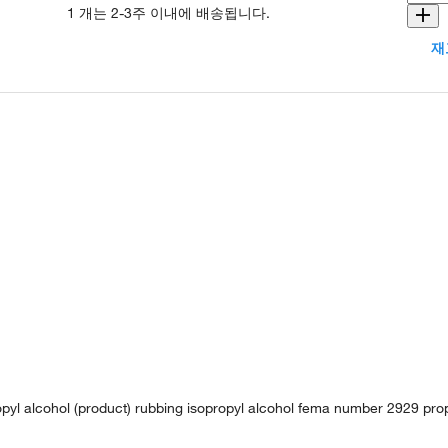
1 개는 2-3주 이내에 배송됩니다.
재
ropyl alcohol (product) rubbing isopropyl alcohol fema number 2929 pro