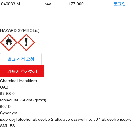
040983.M1
*4x1L
177,000
로그인
HAZARD SYMBOL(s):
벌크 견적 요청
카트에 추가하기
Chemical Identifiers
CAS
67-63-0
Molecular Weight (g/mol)
60.10
Synonym
isopropyl alcohol alcosolve 2 alkolave caswell no. 507 alcosolve isop
SMILES