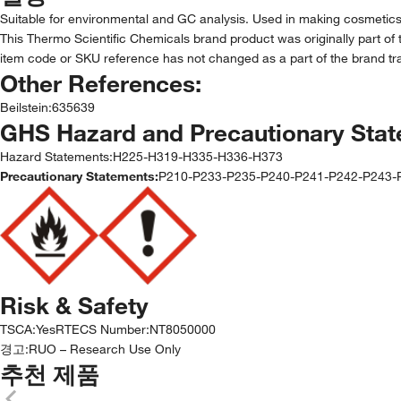
Suitable for environmental and GC analysis. Used in making cosmetics,
This Thermo Scientific Chemicals brand product was originally part of 
item code or SKU reference has not changed as a part of the brand tra
Other References:
Beilstein
:
635639
GHS Hazard and Precautionary Sta
Hazard Statements:
H225-H319-H335-H336-H373
Precautionary Statements:
P210-P233-P235-P240-P241-P242-P243
Risk & Safety
TSCA
:
Yes
RTECS Number
:
NT8050000
경고:
RUO – Research Use Only
추천 제품