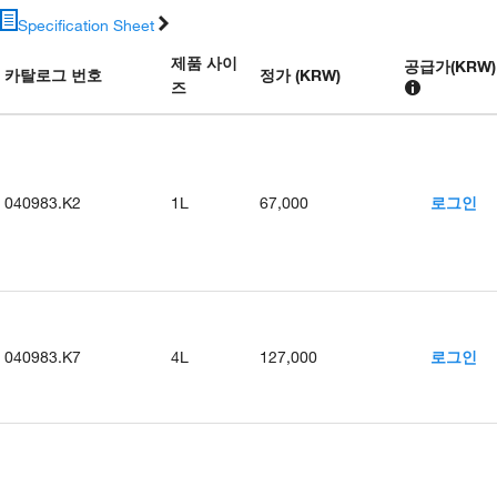
Specification Sheet
제품 사이
공급가
(
KRW
)
카탈로그 번호
정가 (KRW)
즈
040983.K2
1L
67,000
로그인
040983.K7
4L
127,000
로그인