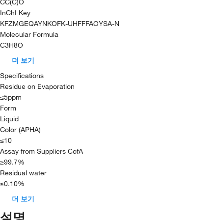
CC(C)O
InChI Key
KFZMGEQAYNKOFK-UHFFFAOYSA-N
Molecular Formula
C3H8O
더 보기
Specifications
Residue on Evaporation
≤5ppm
Form
Liquid
Color (APHA)
≤10
Assay from Suppliers CofA
≥99.7%
Residual water
≤0.10%
더 보기
설명