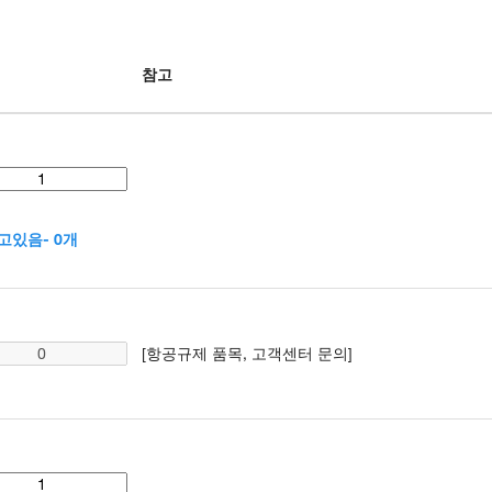
참고
고있음- 0개
[항공규제 품목, 고객센터 문의]