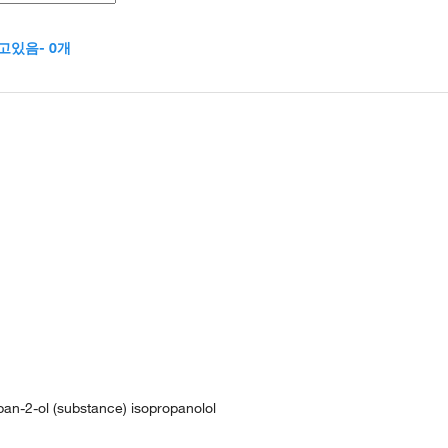
고있음- 0개
pan-2-ol (substance) isopropanolol