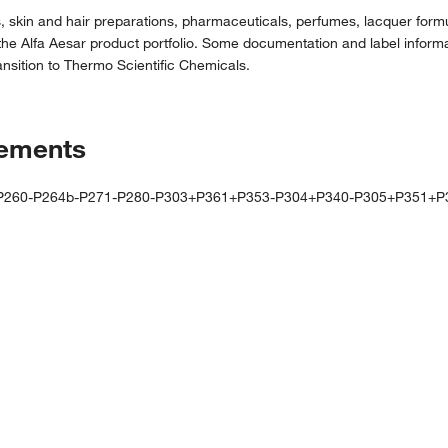
 skin and hair preparations, pharmaceuticals, perfumes, lacquer formu
the Alfa Aesar product portfolio. Some documentation and label informat
nsition to Thermo Scientific Chemicals.
tements
-P260-P264b-P271-P280-P303+P361+P353-P304+P340-P305+P351+P