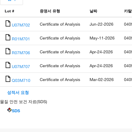
Lot #
증명서 유형
날짜
카탈
Certificate of Analysis
Jun-22-2026
040
U07M702
Certificate of Analysis
May-11-2026
040
R01M701
Certificate of Analysis
Apr-24-2026
040
R07M706
Certificate of Analysis
Apr-24-2026
040
U07M707
Certificate of Analysis
Mar-02-2026
040
Q03M710
성적서 요청
물질 안전 보건 자료(SDS)
SDS