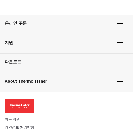
온라인 주문
주문 현황
지원
주문 방법
빠른 주문
서비스 및 지원
벌크 주문
다운로드
고객 센터
공지사항
유해화학물질등 제품 및 정보요약서
웹사이트 개선사항
About Thermo Fisher
주문관련문서
이전 웹사이트 미결제 내역 확인하기
ISO 인증문서
회사 소개
투자자
뉴스
사회적 책임
이용 약관
브랜드
개인정보 처리방침
Trademarks