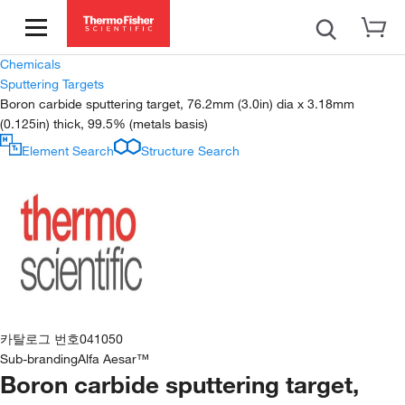
Chemicals
Sputtering Targets
Boron carbide sputtering target, 76.2mm (3.0in) dia x 3.18mm
(0.125in) thick, 99.5% (metals basis)
Element Search
Structure Search
카탈로그 번호
041050
Sub-branding
Alfa Aesar™
Boron carbide sputtering target,