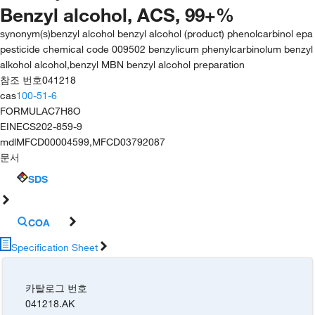
Benzyl alcohol, ACS, 99+%
synonym(s)
benzyl alcohol benzyl alcohol (product) phenolcarbinol epa
pesticide chemical code 009502 benzylicum phenylcarbinolum benzyl
alkohol alcohol,benzyl MBN benzyl alcohol preparation
참조 번호
041218
cas
100-51-6
FORMULA
C7H8O
EINECS
202-859-9
mdl
MFCD00004599,MFCD03792087
문서
SDS
COA
Specification Sheet
카탈로그 번호
041218.AK