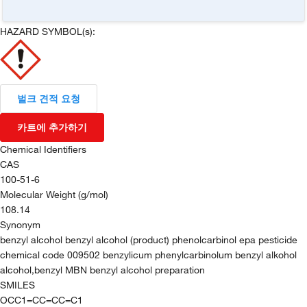
HAZARD SYMBOL(s):
벌크 견적 요청
카트에 추가하기
Chemical Identifiers
CAS
100-51-6
Molecular Weight (g/mol)
108.14
Synonym
benzyl alcohol benzyl alcohol (product) phenolcarbinol epa pesticide
chemical code 009502 benzylicum phenylcarbinolum benzyl alkohol
alcohol,benzyl MBN benzyl alcohol preparation
SMILES
OCC1=CC=CC=C1