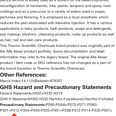
reconfiguration of nanowires, inks, paints, lacquers and epoxy resin
coatings and as a precursor to a variety of esters used in soaps,
perfumes and flavoring. It is employed as a local anesthetic which
reduces the pain associated with lidocaine injection. It has a various
applications in baby products, bath products, soaps and detergents,
eye makeup, blushers, cleansing products, make up products as well
as hair, nail and skin care products.
This Thermo Scientific Chemicals brand product was originally part of
the Alfa Aesar product portfolio. Some documentation and label
information may refer to the legacy brand. The original Alfa Aesar
product / item code or SKU reference has not changed as a part of
the brand transition to Thermo Scientific Chemicals.
Other References:
Merck Index
:
14,1124
Beilstein
:
878307
GHS Hazard and Precautionary Statements
Hazard Statements:
H302+H332-H319
GHS H StatementH302-H332 Harmful if swallowed.Harmful if inhaled.
Precautionary Statements:
P260-P264b-P270-P271-P280i-
P301+P312-P304+P340-P305+P351+P338-P312-P314-P330-P501c