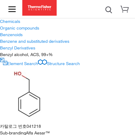
Chemicals
Organic compounds
Benzenoids
Benzene and substituted derivatives
Benzyl Derivatives
Benzyl alcohol, ACS, 99+%
Element Search
Structure Search
카탈로그 번호
041218
Sub-branding
Alfa Aesar™