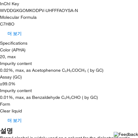
InChI Key
WVDDGKGOMKODPV-UHFFFAOYSA-N
Molecular Formula
C7H8O
더 보기
Specifications
Color (APHA)
20, max
Impurity content
0.02%, max, as Acetophenone C₆H₅COCH₃ ( by GC)
Assay (GC)
≥99.0%
Impurity content
0.01%, max, as Benzaldehyde C₆H₅CHO ( by GC)
Form
Clear liquid
더 보기
설명
Benzyl alcohol is widely used as a solvent for the dielectrophoretic