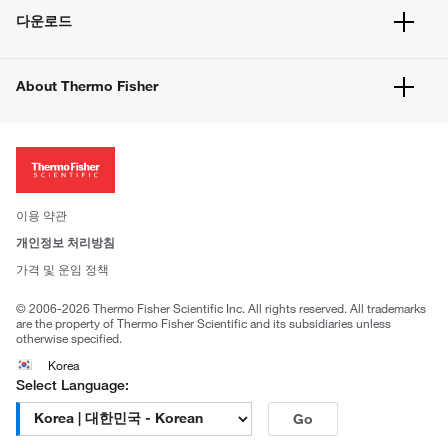
서비스 및 지원
벌크 주문
다운로드
고객 센터
공지사항
유해화학물질등 제품 및 정보요약서
웹사이트 개선사항
About Thermo Fisher
주문관련문서
이전 웹사이트 미결제 내역 확인하기
ISO 인증문서
회사 소개
투자자
뉴스
사회적 책임
이용 약관
브랜드
개인정보 처리방침
Trademarks
가격 및 운임 정책
공정거래
© 2006-2026 Thermo Fisher Scientific Inc. All rights reserved. All trademarks
are the property of Thermo Fisher Scientific and its subsidiaries unless
otherwise specified.
Korea
Select Language:
Go