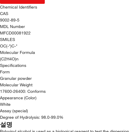
Chemical Identifiers
CAS
9002-89-5
MDL Number
MFCD00081922
SMILES
OC(-*)C-*
Molecular Formula
(C2H4O)n
Specifications
Form
Granular powder
Molecular Weight
17600-26400: Conforms
Appearance (Color)
White
Assay (special)
Degree of Hydrolysis: 98.0-99.0%
설명
Polyvinyl alcohol is used as a biological reagent to test the dispersion