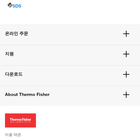
SDS
온라인 주문
주문 현황
지원
주문 방법
빠른 주문
서비스 및 지원
벌크 주문
다운로드
고객 센터
공지사항
유해화학물질등 제품 및 정보요약서
웹사이트 개선사항
About Thermo Fisher
주문관련문서
이전 웹사이트 미결제 내역 확인하기
ISO 인증문서
회사 소개
투자자
뉴스
사회적 책임
이용 약관