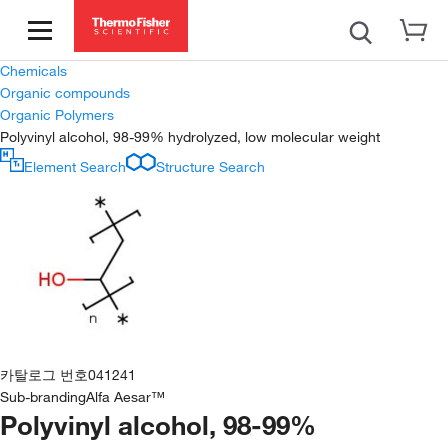
Chemicals
Organic compounds
Organic Polymers
Polyvinyl alcohol, 98-99% hydrolyzed, low molecular weight
Element Search
Structure Search
카탈로그 번호
041241
Sub-branding
Alfa Aesar™
Polyvinyl alcohol, 98-99%