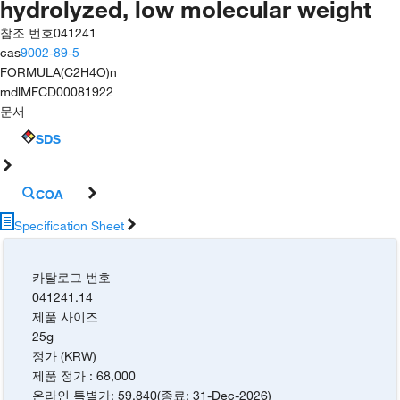
hydrolyzed, low molecular weight
참조 번호
041241
cas
9002-89-5
FORMULA
(C2H4O)n
mdl
MFCD00081922
문서
SDS
COA
Specification Sheet
카탈로그 번호
041241.14
제품 사이즈
25g
정가 (KRW)
제품 정가
:
68,000
온라인 특별가
:
59,840
(
종료
:
31-Dec-2026
)