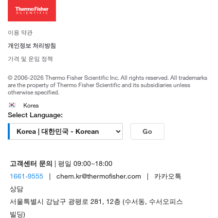
투자자
뉴스
사회적 책임
이용 약관
브랜드
개인정보 처리방침
Trademarks
가격 및 운임 정책
공정거래
© 2006-2026 Thermo Fisher Scientific Inc. All rights reserved. All trademarks
are the property of Thermo Fisher Scientific and its subsidiaries unless
otherwise specified.
Korea
Select Language:
Go
고객센터 문의
| 평일 09:00~18:00
1661-9555
| chem.kr@thermofisher.com | 카카오톡
상담
서울특별시 강남구 광평로 281, 12층 (수서동, 수서오피스
빌딩)