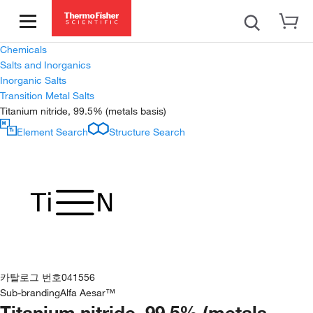
Chemicals
Salts and Inorganics
Inorganic Salts
Transition Metal Salts
Titanium nitride, 99.5% (metals basis)
Element Search
Structure Search
카탈로그 번호
041556
Sub-branding
Alfa Aesar™
Titanium nitride, 99.5% (metals