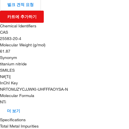
벌크 견적 요청
카트에 추가하기
Chemical Identifiers
CAS
25583-20-4
Molecular Weight (g/mol)
61.87
Synonym
titanium nitride
SMILES
N#[Ti]
InChI Key
NRTOMJZYCJJWKI-UHFFFAOYSA-N
Molecular Formula
NTi
더 보기
Specifications
Total Metal Impurities