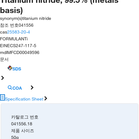
basis)
synonym(s)
titanium nitride
참조 번호
041556
cas
25583-20-4
FORMULA
NTi
EINECS
247-117-5
mdl
MFCD00049596
문서
SDS
COA
Specification Sheet
카탈로그 번호
041556.18
제품 사이즈
50g