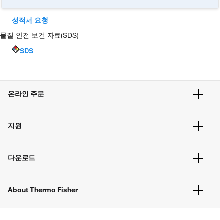
성적서 요청
물질 안전 보건 자료(SDS)
SDS
온라인 주문
주문 현황
지원
주문 방법
빠른 주문
서비스 및 지원
벌크 주문
다운로드
고객 센터
공지사항
유해화학물질등 제품 및 정보요약서
웹사이트 개선사항
About Thermo Fisher
주문관련문서
이전 웹사이트 미결제 내역 확인하기
ISO 인증문서
회사 소개