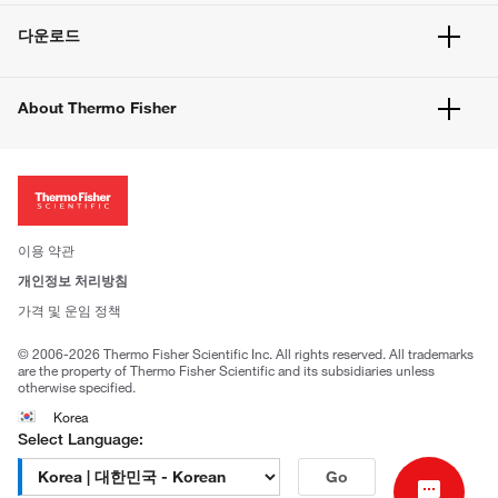
빠른 주문
서비스 및 지원
벌크 주문
다운로드
고객 센터
공지사항
유해화학물질등 제품 및 정보요약서
웹사이트 개선사항
About Thermo Fisher
주문관련문서
이전 웹사이트 미결제 내역 확인하기
ISO 인증문서
회사 소개
투자자
뉴스
사회적 책임
이용 약관
브랜드
개인정보 처리방침
Trademarks
가격 및 운임 정책
공정거래
© 2006-2026 Thermo Fisher Scientific Inc. All rights reserved. All trademarks
are the property of Thermo Fisher Scientific and its subsidiaries unless
otherwise specified.
Korea
Select Language:
Go