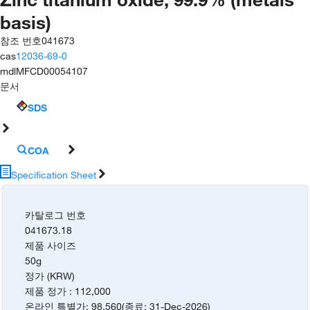
basis)
참조 번호
041673
cas
12036-69-0
mdl
MFCD00054107
문서
SDS
COA
Specification Sheet
카탈로그 번호
041673.18
제품 사이즈
50g
정가 (KRW)
제품 정가
:
112,000
온라인 특별가
:
98,560
(
종료
:
31-Dec-2026
)