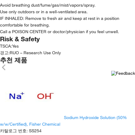
Avoid breathing dust/fume/gas/mist/vapors/spray.
Use only outdoors or in a well-ventilated area.
IF INHALED: Remove to fresh air and keep at rest in a position
comfortable for breathing.
Call a POISON CENTER or doctor/physician if you feel unwell.
Risk & Safety
TSCA
:
Yes
경고:
RUO – Research Use Only
추천 제품
Sodium Hydroxide Solution (50%
w/w/Certified), Fisher Chemical
카탈로그 번호
:
SS254