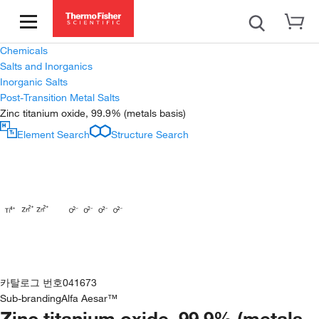
Chemicals
Salts and Inorganics
Inorganic Salts
Post-Transition Metal Salts
Zinc titanium oxide, 99.9% (metals basis)
Element Search
Structure Search
카탈로그 번호
041673
Sub-branding
Alfa Aesar™
Zinc titanium oxide, 99.9% (metals